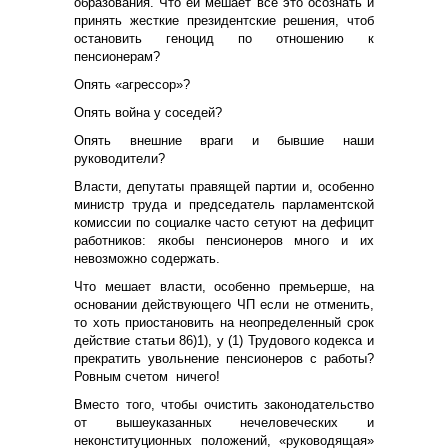
образования. Что ей мешает все это осознать и
принять жесткие президентские решения, чтоб
остановить геноцид по отношению к
пенсионерам?
Опять «агрессор»?
Опять война у соседей?
Опять внешние враги и бывшие наши
руководители?
Власти, депутаты правящей партии и, особенно
министр труда и председатель парламентской
комиссии по социалке часто сетуют на дефицит
работников: якобы пенсионеров много и их
невозможно содержать.
Что мешает власти, особенно премьерше, на
основании действующего ЧП если не отменить,
то хоть приостановить на неопределенный срок
действие статьи 86)1), y (1) Трудового кодекса и
прекратить увольнение пенсионеров с работы?
Ровным счетом ничего!
Вместо того, чтобы очистить законодательство
от вышеуказанных нечеловеческих и
неконституционных положений, «руководящая»