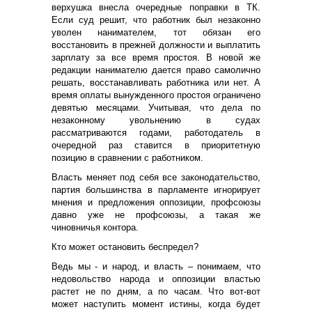
верхушка внесла очередные поправки в ТК.
Если суд решит, что работник был незаконно
уволен нанимателем, тот обязан его
восстановить в прежней должности и выплатить
зарплату за все время простоя. В новой же
редакции нанимателю дается право самолично
решать, восстанавливать работника или нет. А
время оплаты вынужденного простоя ограничено
девятью месяцами. Учитывая, что дела по
незаконному увольнению в судах
рассматриваются годами, работодатель в
очередной раз ставится в приоритетную
позицию в сравнении с работником.
Власть меняет под себя все законодательство,
партия большинства в парламенте игнорирует
мнения и предложения оппозиции, профсоюзы
давно уже не профсоюзы, а такая же
чиновничья контора.
Кто может остановить беспредел?
Ведь мы - и народ, и власть – понимаем, что
недовольство народа и оппозиции властью
растет не по дням, а по часам. Что вот-вот
может наступить момент истины, когда будет