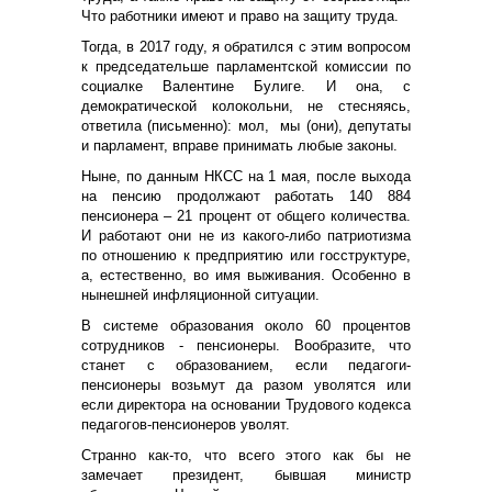
Что работники имеют и право на защиту труда.
Тогда, в 2017 году, я обратился с этим вопросом
к председательше парламентской комиссии по
социалке Валентине Булиге. И она, с
демократической колокольни, не стесняясь,
ответила (письменно): мол, мы (они), депутаты
и парламент, вправе принимать любые законы.
Ныне, по данным НКСС на 1 мая, после выхода
на пенсию продолжают работать 140 884
пенсионера – 21 процент от общего количества.
И работают они не из какого-либо патриотизма
по отношению к предприятию или госструктуре,
а, естественно, во имя выживания. Особенно в
нынешней инфляционной ситуации.
В системе образования около 60 процентов
сотрудников - пенсионеры. Вообразите, что
станет с образованием, если педагоги-
пенсионеры возьмут да разом уволятся или
если директора на основании Трудового кодекса
педагогов-пенсионеров уволят.
Странно как-то, что всего этого как бы не
замечает президент, бывшая министр