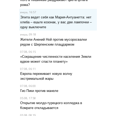
рома?
, 16:57
вчера
Элита ведет себя как Мария-Антуанетта: нет
хлеба – ешьте козонак, у вас две лампочки –
одну выключите
, 09:18
вчера
Жители Анений Ной против мусоросвалки
рядом с Шерпенским плацдармом
07.08, 06:15
«Сокращение численности населения Земли
вдвое может спасти планету»
07.08, 06:11
Европа переживает новую волну
экстремальной жары
07.08, 06:00
Гио Пики против манеле
05.08, 17:58
Открытие молдо-турецкого колледжа в
Комрате откладывается
03.08, 08:19