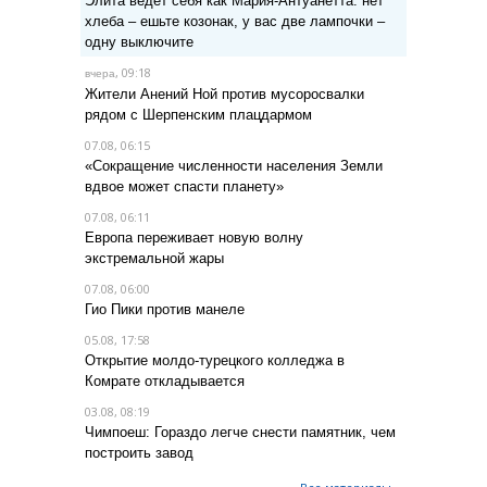
Элита ведет себя как Мария-Антуанетта: нет
хлеба – ешьте козонак, у вас две лампочки –
одну выключите
, 09:18
вчера
Жители Анений Ной против мусоросвалки
рядом с Шерпенским плацдармом
07.08, 06:15
«Сокращение численности населения Земли
вдвое может спасти планету»
07.08, 06:11
Европа переживает новую волну
экстремальной жары
07.08, 06:00
Гио Пики против манеле
05.08, 17:58
Открытие молдо-турецкого колледжа в
Комрате откладывается
03.08, 08:19
Чимпоеш: Гораздо легче снести памятник, чем
построить завод