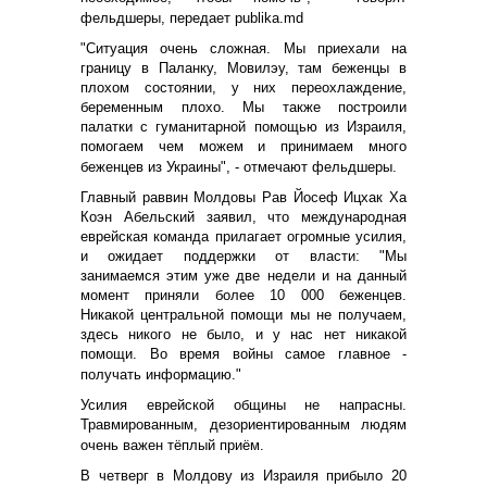
фельдшеры, передает publika.md
"Ситуация очень сложная. Мы приехали на
границу в Паланку, Мовилэу, там беженцы в
плохом состоянии, у них переохлаждение,
беременным плохо. Мы также построили
палатки с гуманитарной помощью из Израиля,
помогаем чем можем и принимаем много
беженцев из Украины", - отмечают фельдшеры.
Главный раввин Молдовы Рав Йосеф Ицхак Ха
Коэн Абельский заявил, что международная
еврейская команда прилагает огромные усилия,
и ожидает поддержки от власти: "Мы
занимаемся этим уже две недели и на данный
момент приняли более 10 000 беженцев.
Никакой центральной помощи мы не получаем,
здесь никого не было, и у нас нет никакой
помощи. Во время войны самое главное -
получать информацию."
Усилия еврейской общины не напрасны.
Травмированным, дезориентированным людям
очень важен тёплый приём.
В четверг в Молдову из Израиля прибыло 20