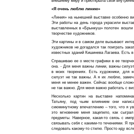
внешнему миру и приоткрыла свой внутренни
«Я очень люблю линию»
«Линия» на нынешней выставке особенно ви
Эти работы на день города украсили выста
выставленных в «Брынкуш» полотен вошли в
творчестве художников.
Эти картины и в самом деле вызывают интер
художников не догадался так поиграть зака
известных зданий Кишинева Лагаева. Есть в
Спрашиваю ее о месте графики в ее творчес
она. - Для меня важны линии, важны силуэ
в моих творениях. Есть художники, для к
силуэт не так важны. А я их люблю, заме
меня не менее важен. Сейчас вообще сложн
не так важно. Для меня важно работать с в
Несколько картин на выставке напомина
Татьяну, под чьим влиянием они напис
сиюминутному впечатлению – того, что я ув
это мгновение меня зацепило, как сыграл
предметы. Наверное, какая-то связь с имп
связывать себя с какими-то течениями. Я пр
следовать какому-то стилю. Просто иду всл