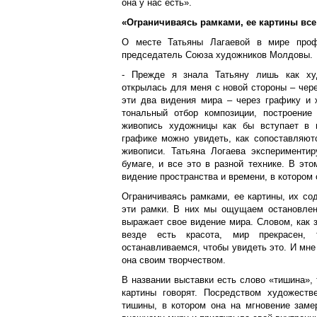
она у нас есть».
«Ограничиваясь рамками, ее картины все
О месте Татьяны Лагаевой в мире проф
председатель Союза художников Молдовы.
- Прежде я знала Татьяну лишь как худ
открылась для меня с новой стороны – чере
эти два видения мира – через графику и 
тональный отбор композиции, построени
живопись художницы как бы вступает в 
графике можно увидеть, как сопоставляют
живописи. Татьяна Логаева экспериментир
бумаге, и все это в разной технике. В эт
видение пространства и времени, в котором 
Ограничиваясь рамками, ее картины, их со
эти рамки. В них мы ощущаем остановленн
выражает свое видение мира. Словом, как 
везде есть красота, мир прекрасен,
останавливаемся, чтобы увидеть это. И мне 
она своим творчеством.
В названии выставки есть слово «тишина», 
картины говорят. Посредством художеств
тишины, в котором она на мгновение заме