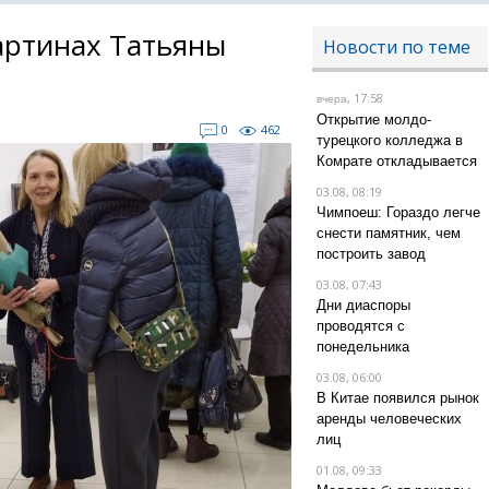
артинах Татьяны
Новости по теме
, 17:58
вчера
Открытие молдо-
0
462
турецкого колледжа в
Комрате откладывается
03.08, 08:19
Чимпоеш: Гораздо легче
снести памятник, чем
построить завод
03.08, 07:43
Дни диаспоры
проводятся с
понедельника
03.08, 06:00
В Китае появился рынок
аренды человеческих
лиц
01.08, 09:33