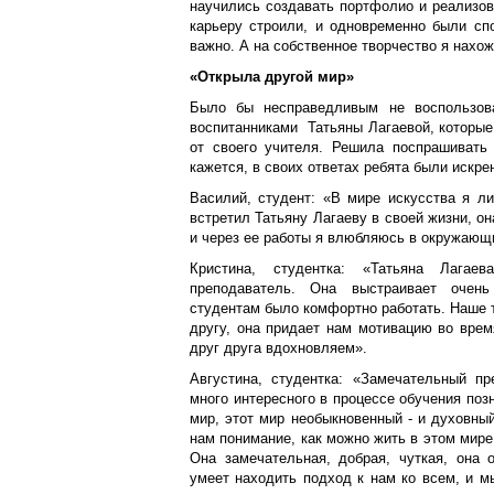
научились создавать портфолио и реализов
карьеру строили, и одновременно были сп
важно. А на собственное творчество я нахож
«Открыла другой мир»
Было бы несправедливым не воспользова
воспитанниками Татьяны Лагаевой, которые
от своего учителя. Решила поспрашивать
кажется, в своих ответах ребята были искре
Василий, студент: «В мире искусства я ли
встретил Татьяну Лагаеву в своей жизни, он
и через ее работы я влюбляюсь в окружающ
Кристина, студентка: «Татьяна Лагае
преподаватель. Она выстраивает очень
студентам было комфортно работать. Наше т
другу, она придает нам мотивацию во врем
друг друга вдохновляем».
Августина, студентка: «Замечательный п
много интересного в процессе обучения поз
мир, этот мир необыкновенный - и духовны
нам понимание, как можно жить в этом мире,
Она замечательная, добрая, чуткая, она 
умеет находить подход к нам ко всем, и м