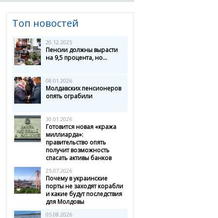
Топ новостей
20.12.2025
Пенсии должны вырасти
на 9,5 процента, но...
08.01.2026
Молдавских пенсионеров
опять ограбили
30.01.2026
Готовится новая «кража
миллиарда»:
правительство опять
получит возможность
спасать активы банков
25.07.2026
Почему в украинские
порты не заходят корабли
и какие будут последствия
для Молдовы
05.08.2026