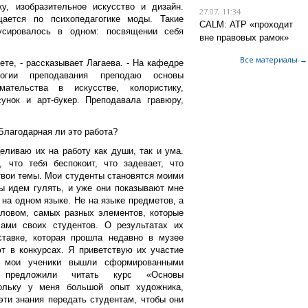
ку, изобразительное искусство и дизайн.
27.07, 11:34
ется по психопедагогике моды. Такие
CALM: АТР «проходит
усировалось в одном: посвящении себя
вне правовых рамок»
Все материалы →
те, - рассказывает Лагаева. - На кафедре
логии преподавания преподаю основы
мательства в искусстве, колористику,
унок и арт-букер. Преподавала гравюру,
Благодарная ли это работа?
еливаю их на работу как души, так и ума.
 что тебя беспокоит, что задевает, что
 твои темы. Мои студенты становятся моими
ы идем гулять, и уже они показывают мне
на одном языке. Не на языке предметов, а
 словом, самых разных элементов, которые
ами своих студентов. О результатах их
тавке, которая прошла недавно в музее
т в конкурсах. Я приветствую их участие
ы мои ученики вышли сформированными
предложили читать курс «Основы
кольку у меня большой опыт художника,
эти знания передать студентам, чтобы они