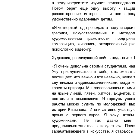
в педуниверситете изучает психопедагоги
Потом берет еще одну высоту - защища
разносторонние интересы – и все сфок
удожественно одаренным детям.
«Я четвертый год преподаю в педуниверсите
графики, искусствоведения и методо
художественной грамотности, предприни
композицию, живопись, экспрессивный рис
психологию видеоигр.
Художник, реализующий себя в педагогике. 
«Я очень довольна своими студентами, нац
Учу прислушиваться к себе, отслеживать,
восхищает, что важно и что неважно, какие
спутниками и единомышленниками, когда м
красоты природы. Мы разговариваем с ними 
на языке линий, пятен, ритмов, акцентов,
составляют композицию. Я горжусь успех
работы можно судить по молодежной выс
истории Кишинева. И они активно участвую
прямо с первого курса. Я хочу, чтоб
художниками. Не так давно мне 
предпринимательства в искусстве». Пос
зарабатывающего в искусстве, я стараюсь 