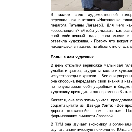
В малом зале художественной галер
персональная выставка «Накопление тиш
педагога Татьяны Лагаевой. Для чего на
корреспондент? «Чтобы услышать, как разг
свой собственный голос, свои мысли и п
ответила художница. - Потому что вокруг 
находишься в тишине, ты абсолютно счастлив
Больше чем художник
В день открытия вернисажа малый зал гал
улыбок и цветов, студенты, коллеги художн
искусствоведы и критики… Все они уверены:
она способна передавать свои знания и навы
не почувствовал себя ущербным в бюджет
художнику приходится одновременно быть и
Кажется, она всю жизнь учится, преодолева
соцсети цитата из Дэвида Уайта: «Все про
дорого доставшейся нам высоты». По
формирования личности Лагаевой.
В ТУМ она изучает экономику и организац
изучать аналитическую психологию Юнга в м