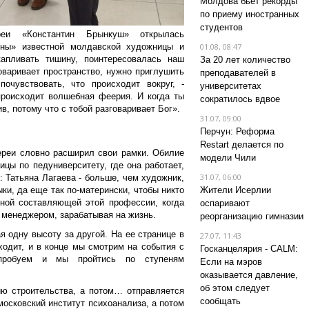
Молдова бьет рекорды
по приему иностранных
студентов
еи «Константин Брынкуш» открылась
ины» известной молдавской художницы и
01.08, 08:47
капливать тишину, поинтересовалась наш
За 20 лет количество
оваривает пространство, нужно приглушить
преподавателей в
очувствовать, что происходит вокруг, -
университетах
происходит волшебная феерия. И когда ты
сократилось вдвое
, потому что с тобой разговаривает Бог».
31.07, 09:00
Перчун: Реформа
Restart делается по
ереи словно расширил свои рамки. Обилие
модели Чили
ицы по педуниверситету, где она работает,
31.07, 06:00
 Татьяна Лагаева - больше, чем художник,
ки, да еще так по-матерински, чтобы никто
Жители Исерлии
ной составляющей этой профессии, когда
оспаривают
 менеджером, зарабатывая на жизнь.
реорганизацию гимназии
я одну высоту за другой. На ее странице в
27.07, 11:43
ходит, и в конце мы смотрим на события с
Госканцелярия - CALM:
пробуем и мы пройтись по ступеням
Если на мэров
оказывается давление,
об этом следует
ию строительства, а потом… отправляется
сообщать
осковский институт психоанализа, а потом