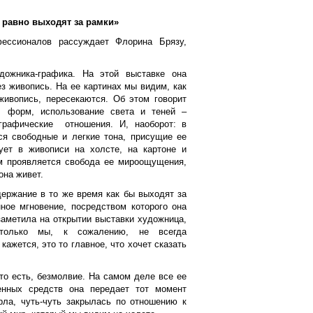
 равно выходят за рамки»
ессионалов рассуждает Флорина Брязу,
ожника-графика. На этой выставке она
з живопись. На ее картинах мы видим, как
живопись, пересекаются. Об этом говорит
е форм, использование света и теней –
графические отношения. И, наоборот: в
ся свободные и легкие тона, присущие ее
ует в живописи на холсте, на картоне и
ом проявляется свобода ее мироощущения,
она живет.
держание в то же время как бы выходят за
ое мгновение, посредством которого она
заметила на открытии выставки художница,
 только мы, к сожалению, не всегда
кажется, это то главное, что хочет сказать
то есть, безмолвие. На самом деле все ее
енных средств она передает тот момент
рла, чуть-чуть закрылась по отношению к