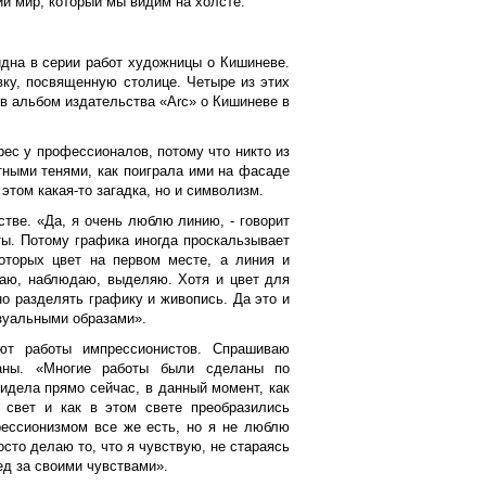
й мир, который мы видим на холсте.
дна в серии работ художницы о Кишиневе.
вку, посвященную столице. Четыре из этих
 альбом издательства «Arc» о Кишиневе в
ес у профессионалов, потому что никто из
тными тенями, как поиграла ими на фасаде
 этом какая-то загадка, но и символизм.
тве. «Да, я очень люблю линию, - говорит
ты. Потому графика иногда проскальзывает
оторых цвет на первом месте, а линия и
чаю, наблюдаю, выделяю. Хотя и цвет для
о разделять графику и живопись. Да это и
изуальными образами».
ют работы импрессионистов. Спрашиваю
аны. «Многие работы были сделаны по
идела прямо сейчас, в данный момент, как
 свет и как в этом свете преобразились
рессионизмом все же есть, но я не люблю
осто делаю то, что я чувствую, не стараясь
ед за своими чувствами».