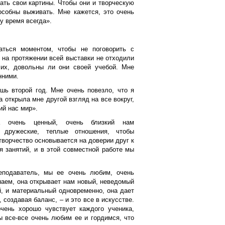
ать свои картины. Чтобы они и творческую
особны выживать. Мне кажется, это очень
у время всегда».
ться моментом, чтобы не поговорить с
 на протяжении всей выставки не отходили
 их, довольны ли они своей учебой. Мне
нними.
шь второй год. Мне очень повезло, что я
а открыла мне другой взгляд на все вокруг,
ий нас мир».
ва очень ценный, очень близкий нам
 дружеские, теплые отношения, чтобы
ворчество основывается на доверии друг к
я занятий, и в этой совместной работе мы
реподаватель, мы ее очень любим, очень
наем, она открывает нам новый, неведомый
й, и материальный одновременно, она дает
 создавая баланс, – и это все в искусстве.
очень хорошо чувствует каждого ученика,
ы все-все очень любим ее и гордимся, что