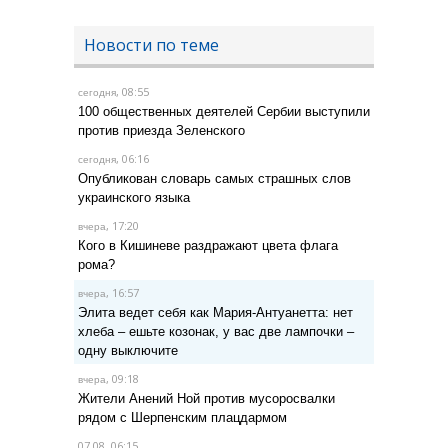
Новости по теме
, 08:55
сегодня
100 общественных деятелей Сербии выступили
против приезда Зеленского
, 06:16
сегодня
Опубликован словарь самых страшных слов
украинского языка
, 17:20
вчера
Кого в Кишиневе раздражают цвета флага
рома?
, 16:57
вчера
Элита ведет себя как Мария-Антуанетта: нет
хлеба – ешьте козонак, у вас две лампочки –
одну выключите
, 09:18
вчера
Жители Анений Ной против мусоросвалки
рядом с Шерпенским плацдармом
07.08, 06:15