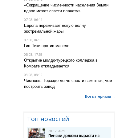
«Сокращение численности населения Земли
вдвое может спасти планету»
07.08, 06:11
Европа переживает новую волну
экстремальной жары
07.08, 06:00
Гио Пики против манеле
05.08, 17:58
Открытие молдо-турецкого колледжа в
Комрате откладывается
03.08, 08:19
Чимпоеш: Гораздо легче снести памятник, чем
построить завод
Все материалы →
Топ новостей
20.12.2025
Пенсии должны вырасти на