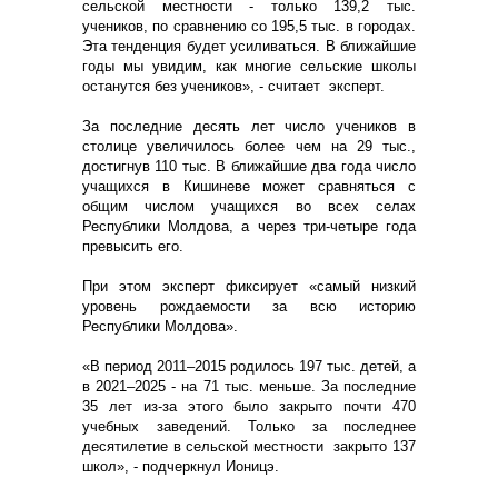
сельской местности - только 139,2 тыс.
учеников, по сравнению со 195,5 тыс. в городах.
Эта тенденция будет усиливаться. В ближайшие
годы мы увидим, как многие сельские школы
останутся без учеников», - считает эксперт.
За последние десять лет число учеников в
столице увеличилось более чем на 29 тыс.,
достигнув 110 тыс. В ближайшие два года число
учащихся в Кишиневе может сравняться с
общим числом учащихся во всех селах
Республики Молдова, а через три-четыре года
превысить его.
При этом эксперт фиксирует «самый низкий
уровень рождаемости за всю историю
Республики Молдова».
«В период 2011–2015 родилось 197 тыс. детей, а
в 2021–2025 - на 71 тыс. меньше. За последние
35 лет из-за этого было закрыто почти 470
учебных заведений. Только за последнее
десятилетие в сельской местности закрыто 137
школ», - подчеркнул Ионицэ.