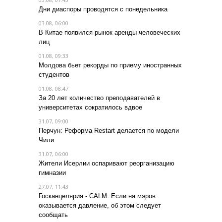
Дни диаспоры проводятся с понедельника
03.08, 06:00
В Китае появился рынок аренды человеческих
лиц
01.08, 09:33
Молдова бьет рекорды по приему иностранных
студентов
01.08, 08:47
За 20 лет количество преподавателей в
университетах сократилось вдвое
31.07, 09:00
Перчун: Реформа Restart делается по модели
Чили
31.07, 06:00
Жители Исерлии оспаривают реорганизацию
гимназии
27.07, 11:43
Госканцелярия - CALM: Если на мэров
оказывается давление, об этом следует
сообщать