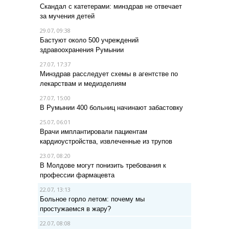
Скандал с катетерами: минздрав не отвечает
за мучения детей
29.07, 09:38
Бастуют около 500 учреждений
здравоохранения Румынии
27.07, 17:37
Минздрав расследует схемы в агентстве по
лекарствам и медизделиям
27.07, 15:00
В Румынии 400 больниц начинают забастовку
25.07, 06:01
Врачи имплантировали пациентам
кардиоустройства, извлеченные из трупов
23.07, 08:20
В Молдове могут понизить требования к
профессии фармацевта
22.07, 13:13
Больное горло летом: почему мы
простужаемся в жару?
22.07, 08:08