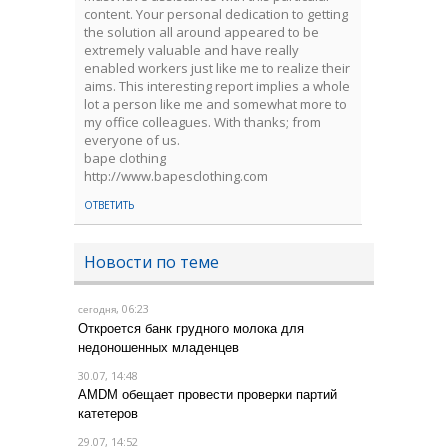
content. Your personal dedication to getting
the solution all around appeared to be
extremely valuable and have really
enabled workers just like me to realize their
aims. This interesting report implies a whole
lot a person like me and somewhat more to
my office colleagues. With thanks; from
everyone of us.
bape clothing
http://www.bapesclothing.com
ОТВЕТИТЬ
Новости по теме
, 06:23
сегодня
Откроется банк грудного молока для
недоношенных младенцев
30.07, 14:48
AMDM обещает провести проверки партий
катетеров
29.07, 14:52