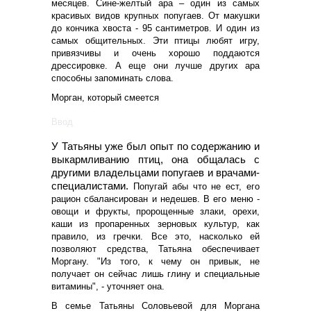
месяцев. Сине-желтый ара – один из самых
красивых видов крупных попугаев. От макушки
до кончика хвоста - 95 сантиметров. И один из
самых общительных. Эти птицы любят игру,
привязчивы и очень хорошо поддаются
дрессировке. А еще они лучше других ара
способны запоминать слова.
Морган, который смеется
Ввод
Татьяна
У Татьяны уже был опыт по содержанию и 
выкармливанию птиц, она общалась с 
другими владельцами попугаев и врачами-
специалистами. 
Попугай абы что не ест, его
рацион сбалансирован и недешев. В его меню -
овощи и фрукты, пророщенные злаки, орехи,
каши из пропаренных зерновых культур, как
правило, из гречки. Все это, насколько ей
позволяют средства, Татьяна обеспечивает
Моргану. "Из того, к чему он привык, не
получает он сейчас лишь глину и специальные
витамины", - уточняет она.
В семье Татьяны Соловьевой для Моргана