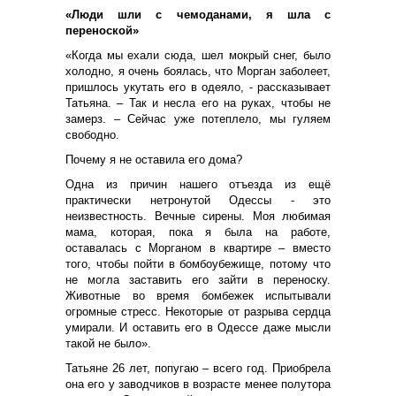
«Люди шли с чемоданами, я шла с
переноской»
«Когда мы ехали сюда, шел мокрый снег, было
холодно, я очень боялась, что Морган заболеет,
пришлось укутать его в одеяло, - рассказывает
Татьяна. – Так и несла его на руках, чтобы не
замерз. – Сейчас уже потеплело, мы гуляем
свободно.
Почему я не оставила его дома?
Одна из причин нашего отъезда из ещё
практически нетронутой Одессы - это
неизвестность. Вечные сирены. Моя любимая
мама, которая, пока я была на работе,
оставалась с Морганом в квартире – вместо
того, чтобы пойти в бомбоубежище, потому что
не могла заставить его зайти в переноску.
Животные во время бомбежек испытывали
огромные стресс. Некоторые от разрыва сердца
умирали. И оставить его в Одессе даже мысли
такой не было».
Татьяне 26 лет, попугаю – всего год. Приобрела
она его у заводчиков в возрасте менее полутора