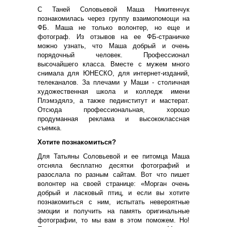
С Таней Соловьевой Маша Никитенчук
познакомилась через группу взаимопомощи на
ФБ. Маша не только волонтер, но еще и
фотограф. Из отзывов на ее ФБ-страничке
можно узнать, что Маша добрый и очень
порядочный человек. Профессионал
высочайшего класса. Вместе с мужем много
снимала для ЮНЕСКО, для интернет-изданий,
телеканалов. За плечами у Маши - столичная
художественная школа и колледж имени
Плэмэдялэ, а также пединститут и мастерат.
Отсюда профессиональная, хорошо
продуманная реклама и высококлассная
съемка.
Хотите познакомиться?
Для Татьяны Соловьевой и ее питомца Маша
отсняла бесплатно десятки фотографий и
разослала по разным сайтам. Вот что пишет
волонтер на своей странице: «Морган очень
добрый и ласковый птиц, и если вы хотите
познакомиться с ним, испытать невероятные
эмоции и получить на память оригинальные
фотографии, то мы вам в этом поможем. Но!