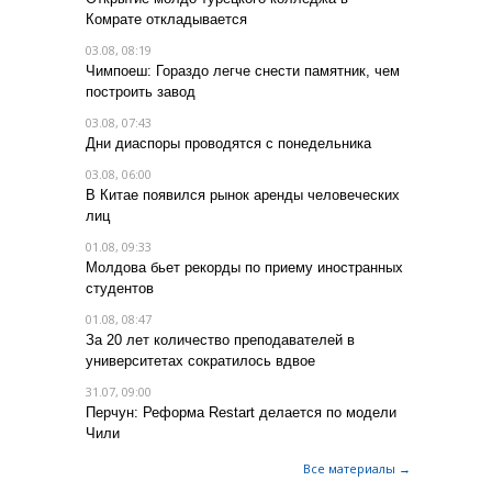
Комрате откладывается
03.08, 08:19
Чимпоеш: Гораздо легче снести памятник, чем
построить завод
03.08, 07:43
Дни диаспоры проводятся с понедельника
03.08, 06:00
В Китае появился рынок аренды человеческих
лиц
01.08, 09:33
Молдова бьет рекорды по приему иностранных
студентов
01.08, 08:47
За 20 лет количество преподавателей в
университетах сократилось вдвое
31.07, 09:00
Перчун: Реформа Restart делается по модели
Чили
Все материалы →