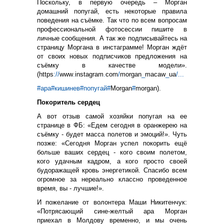
Поскольку, в первую очередь – Морган
домашний попугай, есть некоторые правила
поведения на съёмке. Так что по всем вопросам
профессиональной фотосессии пишите в
личные сообщения. А так же подписывайтесь на
страницу Моргана в инстаграмме! Морган ждёт
от своих новых подписчиков предложения на
съёмку в качестве модели».
(
https
://
www
.
instagram
.
com
/
morgan
_
macaw
_
ua
/...
#ара
#кишинев
#попугай
#
Morgan
#
morgan
).
Покоритель сердец
А вот отзыв самой хозяйки попугая на ее
странице в ФБ: «Едем сегодня в оранжерею на
съёмку - будет масса полетов и эмоций!». Чуть
позже: «Сегодня Морган успел покорить ещё
больше ваших сердец - кого своим полетом,
кого удачным кадром, а кого просто своей
будоражащей кровь энергетикой. Спасибо всем
огромное за нереально классно проведенное
время, вы - лучшие!».
И пожелание от волонтера Маши Никитенчук:
«Потрясающий сине-желтый ара Морган
приехал в Молдову временно, и мы очень