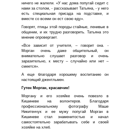
ничего не жалели. «У нас дома попугай сидит с
нами за столом, - рассказывает Татьяна, - у него
есть специальная присада на подставке, и
вместе со всеми он ест свою еду».
Говорят, птицы этой породы стайные, ленивые в
общении, и их трудно разговорить. Татьяна это
мнение опровергает.
«Все зависит от учителя, – говорит она. -
Морган очень даже общительный, он
внимательно слушает разговор и очень
заразительно, к месту – случайно или нет –
смеется».
А еще благодаря хорошему воспитанию он
настоящий джентльмен.
Гутен Морган, красавчик!
Моргану и его хозяйке очень повезло в
Кишиневе на волонтеров. Благодаря
профессиональному фотографу Маше
Никитенчук и ее мужу попугай Морган в
Кишиневе стал знаменитостью и начал
самостоятельно зарабатывать себе и своей
хозяйке на хлеб.