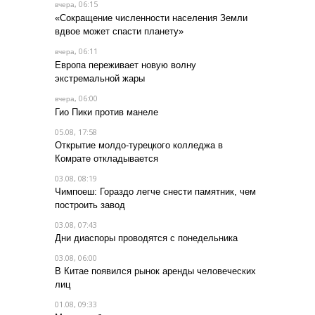
, 06:15
вчера
«Сокращение численности населения Земли
вдвое может спасти планету»
, 06:11
вчера
Европа переживает новую волну
экстремальной жары
, 06:00
вчера
Гио Пики против манеле
05.08, 17:58
Открытие молдо-турецкого колледжа в
Комрате откладывается
03.08, 08:19
Чимпоеш: Гораздо легче снести памятник, чем
построить завод
03.08, 07:43
Дни диаспоры проводятся с понедельника
03.08, 06:00
В Китае появился рынок аренды человеческих
лиц
01.08, 09:33