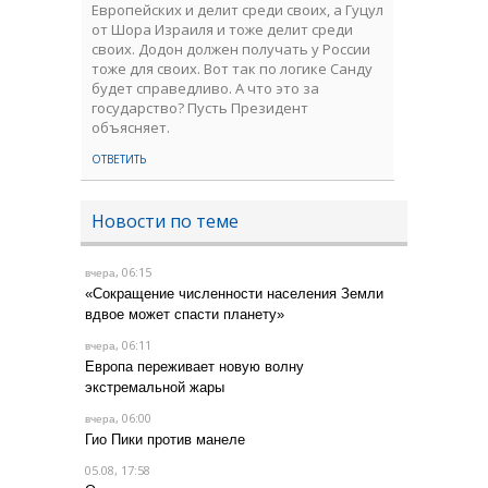
Европейских и делит среди своих, а Гуцул
от Шора Израиля и тоже делит среди
своих. Додон должен получать у России
тоже для своих. Вот так по логике Санду
будет справедливо. А что это за
государство? Пусть Президент
объясняет.
ОТВЕТИТЬ
Новости по теме
, 06:15
вчера
«Сокращение численности населения Земли
вдвое может спасти планету»
, 06:11
вчера
Европа переживает новую волну
экстремальной жары
, 06:00
вчера
Гио Пики против манеле
05.08, 17:58