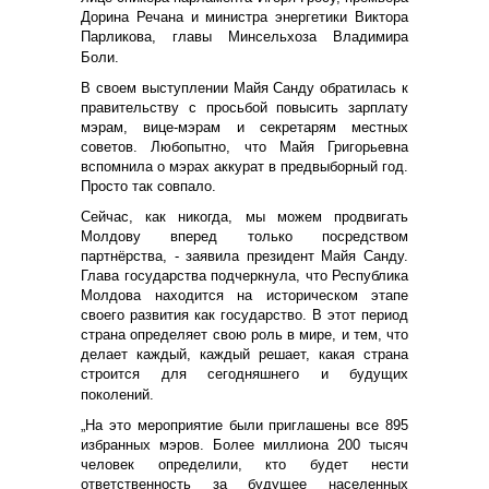
Дорина Речана и министра энергетики Виктора
Парликова, главы Минсельхоза Владимира
Боли.
В своем выступлении Майя Санду обратилась к
правительству с просьбой повысить зарплату
мэрам, вице-мэрам и секретарям местных
советов. Любопытно, что Майя Григорьевна
вспомнила о мэрах аккурат в предвыборный год.
Просто так совпало.
Сейчас, как никогда, мы можем продвигать
Молдову вперед только посредством
партнёрства, - заявила президент Майя Санду.
Глава государства подчеркнула, что Республика
Молдова находится на историческом этапе
своего развития как государство. В этот период
страна определяет свою роль в мире, и тем, что
делает каждый, каждый решает, какая страна
строится для сегодняшнего и будущих
поколений.
„На это мероприятие были приглашены все 895
избранных мэров. Более миллиона 200 тысяч
человек определили, кто будет нести
ответственность за будущее населенных