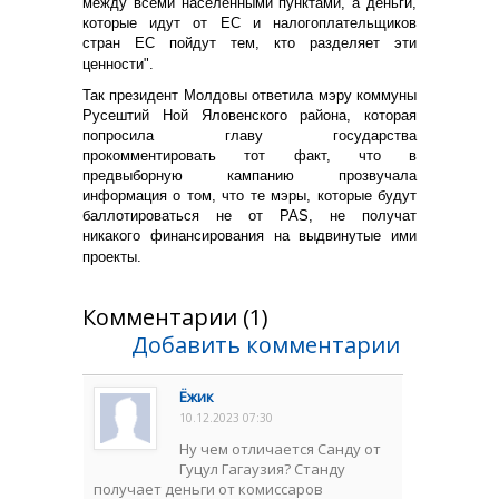
между всеми населенными пунктами, а деньги,
которые идут от ЕС и налогоплательщиков
стран ЕС пойдут тем, кто разделяет эти
ценности".
Так президент Молдовы ответила мэру коммуны
Русештий Ной Яловенского района, которая
попросила главу государства
прокомментировать тот факт, что в
предвыборную кампанию прозвучала
информация о том, что те мэры, которые будут
баллотироваться не от PAS, не получат
никакого финансирования на выдвинутые ими
проекты.
Комментарии (1)
Добавить комментарии
Ёжик
10.12.2023 07:30
Ну чем отличается Санду от
Гуцул Гагаузия? Станду
получает деньги от комиссаров