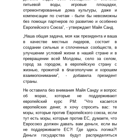
питьевой воды, игровые площадки,
отремонтированные дома культуры, даже и
компенсации по счетам - были бы невозможны
без помощи партнеров по развитию и особенно
Европейского Союза”, - утверждает Майя Санд.
„Наша общая задача, моя как президента и ваша
в качестве местных лидеров, состоит в
создании сильных и сплоченных сообществ, в
улучшении условий жизни в нашей стране и в
превращении всей Молдовы, село за селом,
город за городом, в европейскую страну с
жизнью, прожитой в благополучии и хорошем
взаимопонимании”, - добавила президент
страны.
Не оставила без внимания Майя Санду и вопрос
об мэрах, которые не поддерживают
европейский курс РМ: "Что касается
европейских денег, я хочу спросить вас: те
мэры, которые против Европейского союза, если
тут есть мэры, которые против ЕС, думаете, что
Евросоюз должен давать вам деньги, если вы
не поддерживаете ЕС?! Где здесь логика?!
Деньги государства будут распределяться