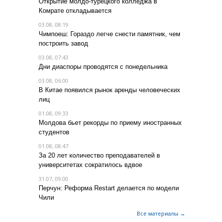
Открытие молдо-турецкого колледжа в
Комрате откладывается
03.08, 08:19
Чимпоеш: Гораздо легче снести памятник, чем
построить завод
03.08, 07:43
Дни диаспоры проводятся с понедельника
03.08, 06:00
В Китае появился рынок аренды человеческих
лиц
01.08, 09:33
Молдова бьет рекорды по приему иностранных
студентов
01.08, 08:47
За 20 лет количество преподавателей в
университетах сократилось вдвое
31.07, 09:00
Перчун: Реформа Restart делается по модели
Чили
Все материалы →