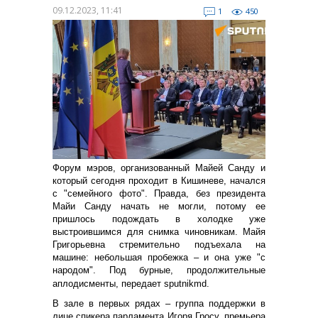
09.12.2023, 11:41
1
450
Форум мэров, организованный Майей Санду и
который сегодня проходит в Кишиневе, начался
с "семейного фото". Правда, без президента
Майи Санду начать не могли, потому ее
пришлось подождать в холодке уже
выстроившимся для снимка чиновникам. Майя
Григорьевна стремительно подъехала на
машине: небольшая пробежка – и она уже "с
народом". Под бурные, продолжительные
аплодисменты, передает sputnikmd.
В зале в первых рядах – группа поддержки в
лице спикера парламента Игоря Гросу, премьера