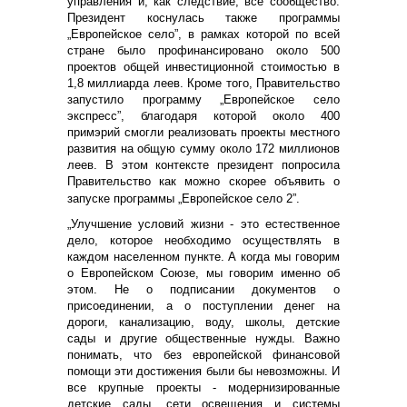
управления и, как следствие, всё сообщество.
Президент коснулась также программы
„Европейское село”, в рамках которой по всей
стране было профинансировано около 500
проектов общей инвестиционной стоимостью в
1,8 миллиарда леев. Кроме того, Правительство
запустило программу „Европейское село
экспресс”, благодаря которой около 400
примэрий смогли реализовать проекты местного
развития на общую сумму около 172 миллионов
леев. В этом контексте президент попросила
Правительство как можно скорее объявить о
запуске программы „Европейское село 2”.
„Улучшение условий жизни - это естественное
дело, которое необходимо осуществлять в
каждом населенном пункте. А когда мы говорим
о Европейском Союзе, мы говорим именно об
этом. Не о подписании документов о
присоединении, а о поступлении денег на
дороги, канализацию, воду, школы, детские
сады и другие общественные нужды. Важно
понимать, что без европейской финансовой
помощи эти достижения были бы невозможны. И
все крупные проекты - модернизированные
детские сады, сети освещения и системы