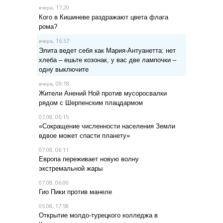
, 17:20
вчера
Кого в Кишиневе раздражают цвета флага
рома?
, 16:57
вчера
Элита ведет себя как Мария-Антуанетта: нет
хлеба – ешьте козонак, у вас две лампочки –
одну выключите
, 09:18
вчера
Жители Анений Ной против мусоросвалки
рядом с Шерпенским плацдармом
07.08, 06:15
«Сокращение численности населения Земли
вдвое может спасти планету»
07.08, 06:11
Европа переживает новую волну
экстремальной жары
07.08, 06:00
Гио Пики против манеле
05.08, 17:58
Открытие молдо-турецкого колледжа в