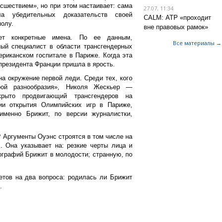
шествием», но при этом настаивает: сама
27.07, 11:34
а убедительных доказательств своей
CALM: АТР «проходит
полу.
вне правовых рамок»
ет конкретные имена. По ее данным,
Все материалы →
ный специалист в области трансгендерных
риканском госпитале в Париже. Когда эта
 президента Франции пришла в ярость.
а окружение первой леди. Среди тех, кого
рой разнообразия», Николя Жескьер —
ткрыто продвигающий трансгендеров на
и открытия Олимпийских игр в Париже,
именно Брижит, по версии журналистки,
Аргументы Оуэнс строятся в том числе на
. Она указывает на: резкие черты лица и
ографий Брижит в молодости; странную, по
етов на два вопроса: родилась ли Брижит
.