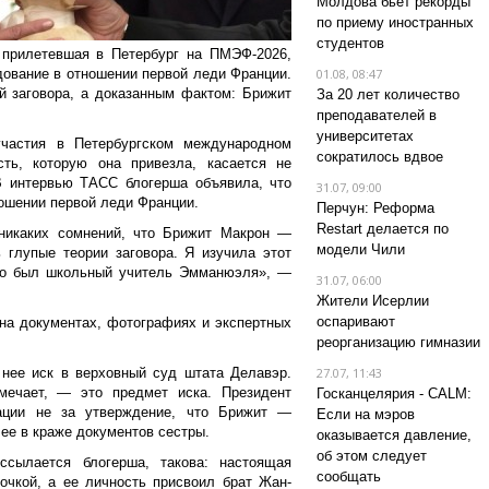
Молдова бьет рекорды
по приему иностранных
студентов
 прилетевшая в Петербург на ПМЭФ-2026,
дование в отношении первой леди Франции.
01.08, 08:47
й заговора, а доказанным фактом: Брижит
За 20 лет количество
преподавателей в
университетах
частия в Петербургском международном
сократилось вдвое
ть, которую она привезла, касается не
В интервью ТАСС блогерша объявила, что
31.07, 09:00
ошении первой леди Франции.
Перчун: Реформа
Restart делается по
никаких сомнений, что Брижит Макрон —
модели Чили
 глупые теории заговора. Я изучила этот
это был школьный учитель Эмманюэля», —
31.07, 06:00
Жители Исерлии
оспаривают
на документах, фотографиях и экспертных
реорганизацию гимназии
нее иск в верховный суд штата Делавэр.
27.07, 11:43
мечает, — это предмет иска. Президент
Госканцелярия - CALM:
ации не за утверждение, что Брижит —
Если на мэров
 ее в краже документов сестры.
оказывается давление,
об этом следует
ссылается блогерша, такова: настоящая
сообщать
чкой, а ее личность присвоил брат Жан-