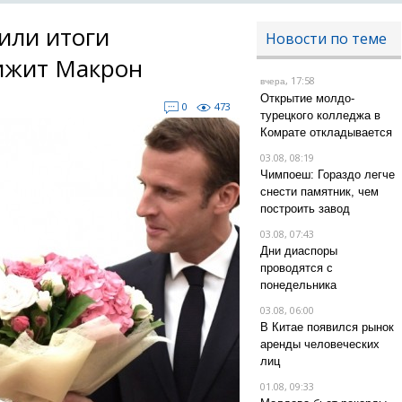
или итоги
Новости по теме
ижит Макрон
, 17:58
вчера
Открытие молдо-
0
473
турецкого колледжа в
Комрате откладывается
03.08, 08:19
Чимпоеш: Гораздо легче
снести памятник, чем
построить завод
03.08, 07:43
Дни диаспоры
проводятся с
понедельника
03.08, 06:00
В Китае появился рынок
аренды человеческих
лиц
01.08, 09:33