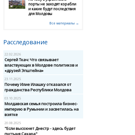
порты не заходят корабли
и какие будут последствия
для Молдовы
Все материалы →
Расследование
22.02.2026
Сергей Ткач: Что связывает
властвующих в Молдове политиков и
«друзей Эпштейна»
23.11.2025
Почему Илие Илашку отказался от
гражданства Республики Молдова
03.10.2025
Молдавская семья построила бизнес-
империю в Румынии и засветилась на
взятке
20.08.2025
"Если высохнет Днестр - здесь будет
пустыня Сахара"