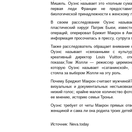
Мишель. Оуэнс называет это «полным сумас
первая леди Франции не предоставил
биологической принадлежности к женскому 
В своем расследовании Оуэнс называ
пластический хирург Патрик Бьюи, извест
операций, оперировал Брижит Макрон в Аме
информация просочилась в прессу, супруга
Также расследователь обращает внимание н
Оуэнс называет «связанными с культу
креативный директор Louis Vuitton, о
показах;Том Жолли — режиссер церемони
которую Оуэнс называет «сатанинской», 
стояла за выбором Жолли на эту роль.
Почему Бриджит Макрон считают мужчиной? 
визуальных и документальных нестыковках
низкий голос; крайне малое количество фот
ее мнению, историю семьи Тронье.
Оуэнс требует от четы Макрон прямых отв
женщиной и сама ли она родила троих детей
Источник: Neva.today