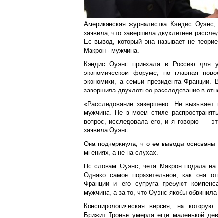
Американская журналистка Кэндис Оуэнс,
заявила, что завершила двухлетнее рассле
Ее вывод, который она называет не теорие
Макрон - мужчина.
Кэндис Оуэнс приехала в Россию для у
экономическом форуме, но главная новос
экономики, а семьи президента Франции. 
завершила двухлетнее расследование в отн
«Расследование завершено. Не вызывает 
мужчина. Не в моем стиле распространять
вопрос, исследовала его, и я говорю — 
заявила Оуэнс.
Она подчеркнула, что ее выводы основаны 
мнениях, а не на слухах.
По словам Оуэнс, чета Макрон подала на 
Однако самое поразительное, как она от
Франции и его супруга требуют компенс
мужчина, а за то, что Оуэнс якобы обвинила
Конспирологическая версия, на которую 
Брижит Тронье умерла еще маленькой дево