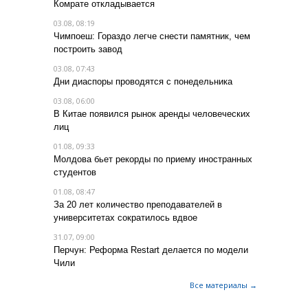
Комрате откладывается
03.08, 08:19
Чимпоеш: Гораздо легче снести памятник, чем
построить завод
03.08, 07:43
Дни диаспоры проводятся с понедельника
03.08, 06:00
В Китае появился рынок аренды человеческих
лиц
01.08, 09:33
Молдова бьет рекорды по приему иностранных
студентов
01.08, 08:47
За 20 лет количество преподавателей в
университетах сократилось вдвое
31.07, 09:00
Перчун: Реформа Restart делается по модели
Чили
Все материалы →