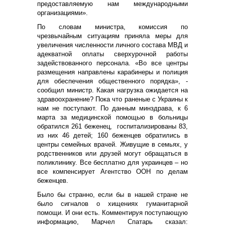
предоставляемую нам международными
организациями».
По словам министра, комиссия по
чрезвычайным ситуациям приняла меры для
увеличения численности личного состава МВД и
адекватной оплаты сверхурочной работы
задействованного персонала. «Во все центры
размещения направлены карабинеры и полиция
для обеспечения общественного порядка», -
сообщил министр.
Какая нагрузка ожидается на
здравоохранение? Пока что раненые с Украины к
нам не поступают. По данным минздрава, к 6
марта за медицинской помощью в больницы
обратился 261 беженец, госпитализированы 83,
из них 46 детей; 160 беженцев обратились в
центры семейных врачей. Живущие в семьях, у
родственников или друзей могут обращаться в
поликлинику. Все бесплатно для украинцев – но
все компенсирует Агентство ООН по делам
беженцев.
Было бы странно, если бы в нашей стране не
было сигналов о хищениях гуманитарной
помощи. И они есть. Комментируя поступающую
информацию, Марчел Спатарь сказал: