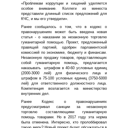
«Проблемам коррупции и хищений уделяется
особое внимание. Коллеги из минюста
представили длинный список предложений для
КЧС, и мы его утвердили».
Ранее сообщалось о том, что в кодекс о
правонарушениях может быть введена новая
статья - о наказании за незаконную торговлю
гуманитарной помощью. Проект, предложенный
правящей партией, одобрен парламентской
комиссией по экономике, бюджету и финансам.
Незаконную продажу товаров, представляющих
собой гуманитарную помощь, предлагается
наказывать штрафом в 40-60 условных единиц
(2000-3000 лей) для физического лица и
штрафом в 75-100 условных единиц (3750-5000
лей) для ответственного должностного лица.
Компетенция возлагается на министерство
внутренних дел.
Ранее Кодекс о правонарушениях
предусматривал санкции за незаконную
торговлю составляющими гуманитарную
помощь товарами. Но в 2017 году эта норма
была отменена. Интересно, кто пролоббировал
такую меру? Новый проект будет обсуждаться в