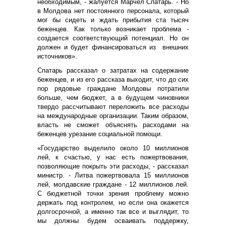
необходимым, - жалуется Марчел Спатарь. - Но
в Молдова нет постоянного персонала, который
мог бы сидеть и ждать прибытия ста тысяч
беженцев. Как только возникает проблема -
создается соответствующий потенциал. Но он
должен и будет финансироваться из внешних
источников».
Спатарь рассказал о затратах на содержание
беженцев, и из его рассказа выходит, что до сих
пор рядовые граждане Молдовы потратили
больше, чем бюджет, а в будущем чиновники
твердо рассчитывают переложить все расходы
на международные организации. Таким образом,
власть не сможет объяснять расходами на
беженцев
урезание социальной помощи.
«Государство выделило около 10 миллионов
лей, к счастью, у нас есть пожертвования,
позволяющие покрыть эти расходы, - рассказал
министр. - Литва пожертвовала 15 миллионов
лей, молдавские граждане - 12 миллионов лей.
С бюджетной точки зрения проблему можно
держать под контролем, но если она окажется
долгосрочной, а именно так все и выглядит, то
мы должны будем осваивать поддержку,