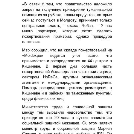
«В связи с тем, что правительство наложило
запрет на получение примэриями гуманитарной
помощи из-за рубежа, тонны продуктов, которые
сейчас поступают в Молдову, принимает только
центральная власть, - сказал Чебан. – У нас
много партнеров, которые хотят сделать
пожертвования примэрии, однако процедура
сложная».
Мэр сообщил, что на складе пожертвований на
«Moldexpo» ведется учет всего, что
принимается и распределяется по 44 центрам в
Кишиневе. В первые дни большая часть
пожертвований была сделана частными лицами,
сектором HoReCa, другими экономическими
агентами и международными организациями.
Помощь распределена центрам размещения в
Кишиневе и в районах, по таможенным пунктам,
среди физических лиц.
Министерство труда и социальной защиты
между тем выразило недовольство тем, что
приходится «по 20 часа в сутки» заниматься
социальной защитой беженцев. Об этом заявил
министр труда и социальной защиты Марчел
Спатарь в ходе публичных дебатов в IPN. Он