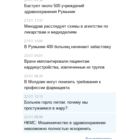
Бастуют около 500 учреждений
здравоохранения Румынии
27.07, 17:37
Минздрав расследует схемы в агентстве по
лекарствам и медизделиям
27.07, 15:00
В Румынии 400 больниц начинают забастовку
25.07, 06:01
Врачи имплантировали пациентам
кардиоустройства, извлеченные из трупов
23.07, 08:20
В Молдове могут понизить требования к
профессии фармацевта
22.07, 13:13
Больное горло летом: почему мы
простужаемся в жару?
22.07, 08:08
НКМС: Мошенничество в здравоохранении
невозможно полностью искоренить
Все материалы →