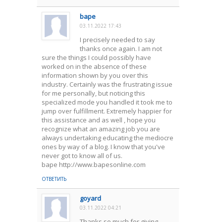
bape
03.11.2022 17:43
I precisely needed to say
thanks once again. I am not
sure the things I could possibly have
worked on in the absence of these
information shown by you over this
industry. Certainly was the frustrating issue
for me personally, but noticing this
specialized mode you handled it took me to
jump over fulfillment. Extremely happier for
this assistance and as well , hope you
recognize what an amazing job you are
always undertaking educating the mediocre
ones by way of a blog. I know that you've
never got to know all of us.
bape http://www.bapesonline.com
ОТВЕТИТЬ
goyard
03.11.2022 04:21
Thanks so much for giving