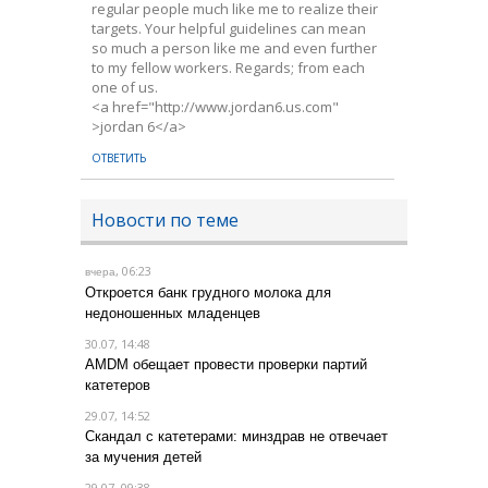
regular people much like me to realize their
targets. Your helpful guidelines can mean
so much a person like me and even further
to my fellow workers. Regards; from each
one of us.
<a href="http://www.jordan6.us.com"
>jordan 6</a>
ОТВЕТИТЬ
Новости по теме
, 06:23
вчера
Откроется банк грудного молока для
недоношенных младенцев
30.07, 14:48
AMDM обещает провести проверки партий
катетеров
29.07, 14:52
Скандал с катетерами: минздрав не отвечает
за мучения детей
29.07, 09:38