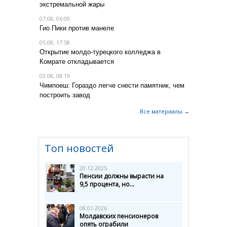
экстремальной жары
07.08, 06:00
Гио Пики против манеле
05.08, 17:58
Открытие молдо-турецкого колледжа в
Комрате откладывается
03.08, 08:19
Чимпоеш: Гораздо легче снести памятник, чем
построить завод
Все материалы →
Топ новостей
20.12.2025
Пенсии должны вырасти на
9,5 процента, но...
08.01.2026
Молдавских пенсионеров
опять ограбили