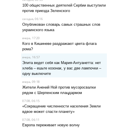
100 общественных деятелей Сербии выступили
против приезда Зеленского
, 06:16
сегодня
Опубликован словарь самых страшных слов
украинского языка
, 17:20
вчера
Кого в Кишиневе раздражают цвета флага
рома?
, 16:57
вчера
Элита ведет себя как Мария-Антуанетта: нет
хлеба – ешьте козонак, у вас две лампочки –
одну выключите
, 09:18
вчера
Жители Анений Ной против мусоросвалки
рядом с Шерпенским плацдармом
07.08, 06:15
«Сокращение численности населения Земли
вдвое может спасти планету»
07.08, 06:11
Европа переживает новую волну