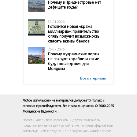
Почему в Приднестровье нет
дефицита воды?
30.01.2026
Готовится новая «кража
миллиарда»: правительство
опять получит возможность
спасать активы банков
25.07.2026
Почему в украинские порты
не заходят корабли и какие
будут последствия для
Молдовы
Все материалы →
Любое использование материалов допускается только с
согласия правообладателя. Все права защищены © 2000-2025
Молдавские Ведомости.
Новости, аналитика, прогнозы и другие материалы,
представленные на данном сайте, не являются офертой или
рекомендацией к покупке или продаже каких-либо активов.