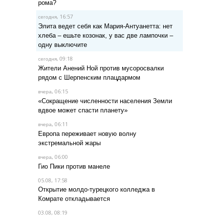
рома?
, 16:57
сегодня
Элита ведет себя как Мария-Антуанетта: нет
хлеба – ешьте козонак, у вас две лампочки –
одну выключите
, 09:18
сегодня
Жители Анений Ной против мусоросвалки
рядом с Шерпенским плацдармом
, 06:15
вчера
«Сокращение численности населения Земли
вдвое может спасти планету»
, 06:11
вчера
Европа переживает новую волну
экстремальной жары
, 06:00
вчера
Гио Пики против манеле
05.08, 17:58
Открытие молдо-турецкого колледжа в
Комрате откладывается
03.08, 08:19