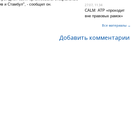
в и Стамбул", - сообщил он.
27.07, 11:34
CALM: АТР «проходит
вне правовых рамок»
Все материалы →
Добавить комментарии