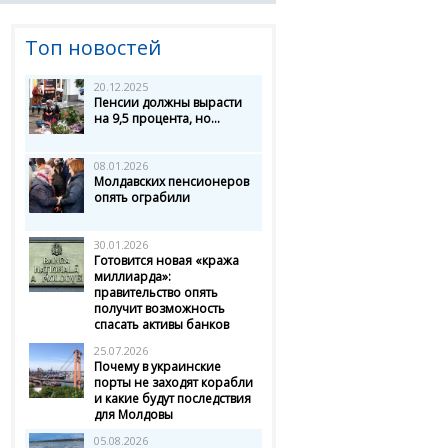
Топ новостей
20.12.2025
Пенсии должны вырасти
на 9,5 процента, но...
08.01.2026
Молдавских пенсионеров
опять ограбили
30.01.2026
Готовится новая «кража
миллиарда»:
правительство опять
получит возможность
спасать активы банков
25.07.2026
Почему в украинские
порты не заходят корабли
и какие будут последствия
для Молдовы
05.08.2026