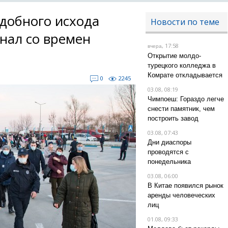
добного исхода
Новости по теме
нал со времен
, 17:58
вчера
Открытие молдо-
турецкого колледжа в
Комрате откладывается
0
2245
03.08, 08:19
Чимпоеш: Гораздо легче
снести памятник, чем
построить завод
03.08, 07:43
Дни диаспоры
проводятся с
понедельника
03.08, 06:00
В Китае появился рынок
аренды человеческих
лиц
01.08, 09:33