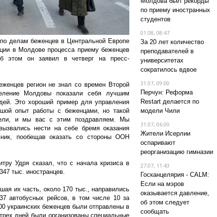
Молдова бьет рекорды
по приему иностранных
студентов
01.08, 08:47
по делам беженцев в Центральной Европе
За 20 лет количество
ции в Молдове процесса приему беженцев
преподавателей в
б этом он заявил в четверг на пресс-
университетах
сократилось вдвое
31.07, 09:00
еженцев регион не знал со времен Второй
Перчун: Реформа
селение Молдовы показали себя лучшим
Restart делается по
дей. Это хороший пример для управления
ьшой опыт работы с беженцами, но такой
модели Чили
ели, и мы вас с этим поздравляем. Мы
31.07, 06:00
вызвались нести на себе бремя оказания
Жители Исерлии
овник, пообещав оказать со стороны ООН
оспаривают
реорганизацию гимназии
тру Удря сказал, что с начала кризиса в
27.07, 11:43
47 тыс. иностранцев.
Госканцелярия - CALM:
Если на мэров
ьшая их часть, около 170 тыс., направились
оказывается давление,
37 автобусных рейсов, в том числе 10 за
об этом следует
700 украинских беженцев были отправлены в
сообщать
трех дней были организованы специальные