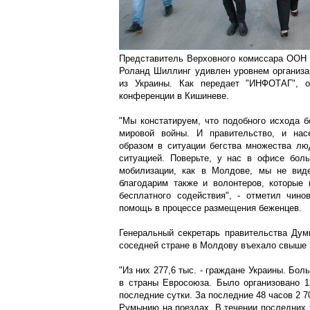
Представитель Верховного комиссара ООН 
Роланд Шиллинг удивлен уровнем организа
из Украины. Как передает "ИНФОТАГ", о
конференции в Кишиневе.
"Мы констатируем, что подобного исхода б
мировой войны. И правительство, и на
образом в ситуации бегства множества лю
ситуацией. Поверьте, у нас в офисе бол
мобилизации, как в Молдове, мы не вид
благодарим также и волонтеров, которые 
бесплатного содействия", - отметил чин
помощь в процессе размещения беженцев.
Генеральный секретарь правительства Думи
соседней стране в Молдову въехало свыше 3
"Из них 277,6 тыс. - граждане Украины. Бол
в страны Евросоюза. Было организовано 1
последние сутки. За последние 48 часов 2 
Румынию на поездах. В течении последних 