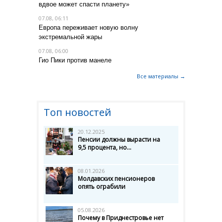
вдвое может спасти планету»
07.08, 06:11
Европа переживает новую волну
экстремальной жары
07.08, 06:00
Гио Пики против манеле
Все материалы →
Топ новостей
20.12.2025
Пенсии должны вырасти на
9,5 процента, но...
08.01.2026
Молдавских пенсионеров
опять ограбили
05.08.2026
Почему в Приднестровье нет