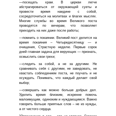
—посещать храм. В церкви легче
абстрагироваться от окружающей суеты и
провести время наедине с собой,
сосредоточиться на молитвах и благих мыслях.
Многие службы во время Великого поста
проводятся по вечерам, что позволяет
приходить на них даже после работы;
—помнить о покаянии. Великий пост делится на
время покаяния – Четыредесятницу — и
очищения, Страстную неделю. Первые сорок
дней главная задача для верующих — признать,
осмыслить свои грехи;
—следить за собой, а не за другими. Не
сравнивать себя с другими, не завидовать, не
хвастать соблюдением поста, не поучать и не
осуждать. Понимать, что каждый делает свой
выбор;
—совершать как можно больше добрых дел.
Уделить время близким, искренне помочь
малоимущим, одиноким и нуждающимся. Важно
говорить больше приятных слов – не из нужды,
а от чистого сердца.