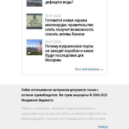
дефицита воды?
30.01.2026
Готовится новая «кража
миллиарда»: правительство
опять получит возможность
спасать активы банков
25.07.2026
Почему в украинские порты
не заходят корабли и какие
будут последствия для
Молдовы
Все материалы →
Любое использование материалов допускается только с
согласия правообладателя. Все права защищены © 2000-2025
Молдавские Ведомости.
Новости, аналитика, прогнозы и другие материалы,
представленные на данном сайте, не являются офертой или
рекомендацией к покупке или продаже каких-либо активов.
Наверх