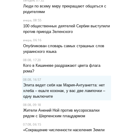
, 07:32
сегодня
Люди по всему миру прекращают общаться с
родителями
, 08:55
вчера
100 общественных деятелей Сербии выступили
против приезда Зеленского
, 06:16
вчера
Опубликован словарь самых страшных слов
украинского языка
08.08, 17:20
Кого в Кишиневе раздражают цвета флага
рома?
08.08, 16:57
Элита ведет себя как Мария-Антуанетта: нет
хлеба – ешьте козонак, у вас две лампочки –
одну выключите
08.08, 09:18
Жители Анений Ной против мусоросвалки
рядом с Шерпенским плацдармом
07.08, 06:15
«Сокращение численности населения Земли