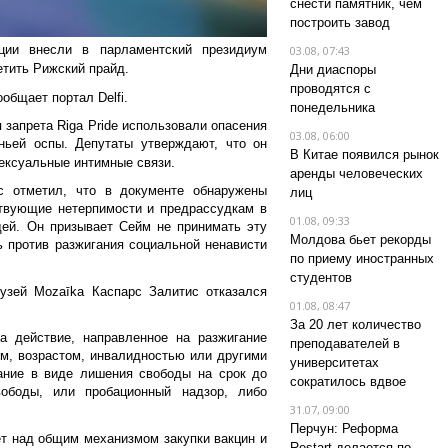
снести памятник, чем
построить завод
ции внесли в парламентский президиум
03.08, 07:43
тить Рижский прайд.
Дни диаспоры
проводятся с
общает портал Delfi.
понедельника
 запрета Riga Pride использовали опасения
03.08, 06:00
ньей оспы. Депутаты утверждают, что он
В Китае появился рынок
ексуальные интимные связи.
аренды человеческих
 отметил, что в документе обнаружены
лиц
ствующие нетерпимости и предрассудкам в
01.08, 09:33
ей. Он призывает Сейм не принимать эту
Молдова бьет рекорды
 против разжигания социальной ненависти
по приему иностранных
студентов
узей Mozaīka Каспарс Залитис отказался
01.08, 08:47
За 20 лет количество
за действие, направленное на разжигание
преподавателей в
ом, возрастом, инвалидностью или другими
университетах
зание в виде лишения свободы на срок до
сократилось вдвое
ободы, или пробационный надзор, либо
31.07, 09:00
Перчун: Реформа
т над общим механизмом закупки вакцин и
Restart делается по