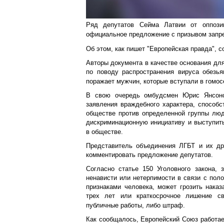
Ряд депутатов Сейма Латвии от оппози
официальное предложение с призывом запре
Об этом, как пишет "Европейская правда", со
Авторы документа в качестве основания для
по поводу распространения вируса обезья
поражает мужчин, которые вступали в гомос
В свою очередь омбудсмен Юрис Янсонс
заявления враждебного характера, способ
обществе против определенной группы люд
дискриминационную инициативу и выступить
в обществе.
Представитель объединения ЛГБТ и их др
комментировать предложение депутатов.
Согласно статье 150 Уголовного закона, 
ненависти или нетерпимости в связи с пол
признаками человека, может грозить нака
трех лет или краткосрочное лишение св
публичные работы, либо штраф.
Как сообщалось, Европейский Союз работае