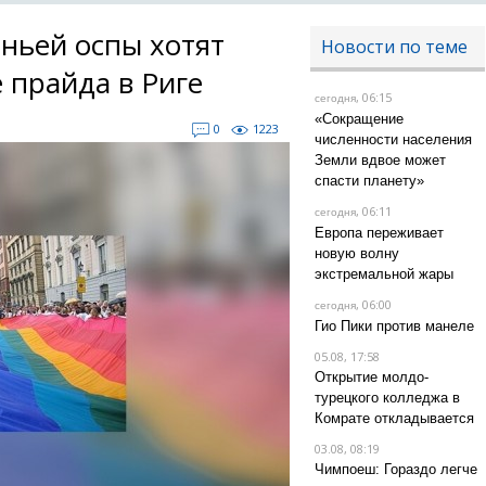
яньей оспы хотят
Новости по теме
 прайда в Риге
, 06:15
сегодня
«Сокращение
0
1223
численности населения
Земли вдвое может
спасти планету»
, 06:11
сегодня
Европа переживает
новую волну
экстремальной жары
, 06:00
сегодня
Гио Пики против манеле
05.08, 17:58
Открытие молдо-
турецкого колледжа в
Комрате откладывается
03.08, 08:19
Чимпоеш: Гораздо легче