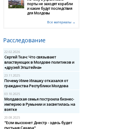
порты не заходят корабли
и какие будут последствия
для Молдовы
Все материалы →
Расследование
22.02.2026
Сергей Ткач: Что связывает
властвующих в Молдове политиков и
«друзей Эпштейна»
23.11.2025
Почему Илие Илашку отказался от
гражданства Республики Молдова
03.10.2025
Молдавская семья построила бизнес-
империю в Румынии и засветилась на
взятке
20.08.2025
"Если высохнет Днестр - здесь будет
пустыня Сахара"