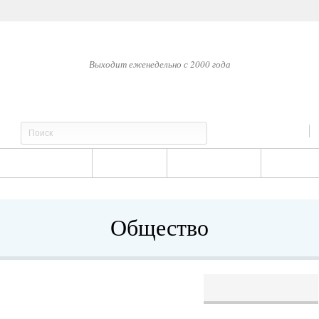
20.0493
-0.0043
17.3737
-0.0045
ПТ, 7 АВГУСТА, 2026
Выходит еженедельно с 2000 года
Архив
Редакция
ЭКОНОМИКА
ЗАКОН
СОЦИАЛКА
ГОРОД
Общество
довой
Новости по теме