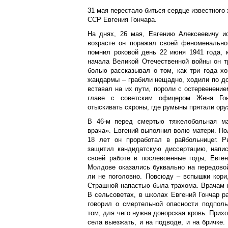
01.06.2022, 06:39
31 мая перестало биться сердце известного
ССР Евгения Гончара.
На днях, 26 мая, Евгению Алексеевичу и
возрасте он поражал своей феноменально
помнил роковой день 22 июня 1941 года, 
начала Великой Отечественной войны он т
болью рассказывал о том, как три года х
жандармы – грабили нещадно, ходили по до
вставал на их пути, пороли с остервенение
главе с советским офицером Женя Гон
отыскивать схроны, где румыны прятали ору
В 46-м перед смертью тяжелобольная ма
врача». Евгений выполнил волю матери. По
18 лет он проработал в райбольницег. Р
защитил кандидатскую диссертацию, напис
своей работе в послевоенные годы, Евген
Молдове оказались буквально на передово
ли не поголовно. Повсюду – вспышки кори
Страшной напастью была трахома. Врачам п
В сельсоветах, в школах Евгений Гончар р
говорил о смертельной опасности подполь