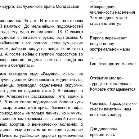
0
1290
, 06:15
сегодня
 хирурга, заслуженного врача Молдавской
«Сокращение
численности населения
Земли вдвое может
сполнилось 95 лет. И в этом почтенном
спасти планету»
й памятью. До мельчайших подробностей
когда ему едва исполнилось 13. С самого
, 06:11
сегодня
рудился с лопатой в руках, рыл окопы. С
Европа переживает
озяйничали в его родном селе румынские
новую волну
мам, забирая продукты, вещи. Если кто-то
экстремальной жары
м. А после войны с группой подростков во
чар многие недели помогал солдатам
, 06:00
сегодня
жие и боеприпасы.
Гио Пики против манеле
ма завещала ему: «Выучись, сынок, на
05.08, 17:58
лучив диплом Кишиневского мединститута,
Открытие молдо-
ыбница, руководил отделением хирургии,
турецкого колледжа в
ал десятки научных статей. Вспоминая о
Комрате откладывается
ий Алексеевич рассказывал, что врачи в
03.08, 08:19
й. В иных селах педикулезом болели чуть
Чимпоеш: Гораздо легче
, скарлатины, дифтерита, брюшного тифа.
снести памятник, чем
риходилось не только лечить, но и учить.
азъяснял колхозникам азы личной гигиены,
построить завод
ных абортов, о венерических болезнях, о
03.08, 07:43