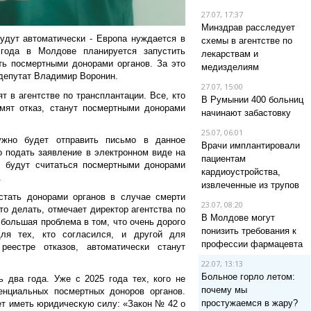
27.07, 17:37
Минздрав расследует
удут автоматически - Европа нуждается в
схемы в агентстве по
года в Молдове планируется запустить
лекарствам и
ть посмертными донорами органов. За это
медизделиям
 депутат Владимир Воронин.
27.07, 15:00
т в агентстве по трансплантации. Все, кто
В Румынии 400 больниц
мят отказ, станут посмертными донорами
начинают забастовку
25.07, 06:01
ужно будет отправить письмо в данное
Врачи имплантировали
о подать заявление в электронном виде на
пациентам
т, будут считаться посмертными донорами
кардиоустройства,
.
извлеченные из трупов
стать донорами органов в случае смерти
23.07, 08:20
то делать, отмечает директор агентства по
В Молдове могут
большая проблема в том, что очень дорого
понизить требования к
ля тех, кто согласился, и другой для
профессии фармацевта
реестре отказов, автоматически станут
22.07, 13:13
Больное горло летом:
ь два года. Уже с 2025 года тех, кого не
почему мы
тенциальных посмертных доноров органов.
простужаемся в жару?
дет иметь юридическую силу: «Закон № 42 о