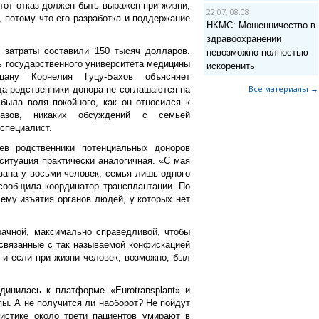
тот отказ должен быть выражен при жизни,
22.07, 08:08
, потому что его разработка и поддержание
НКМС: Мошенничество в
здравоохранении
, затраты составили 150 тысяч долларов.
невозможно полностью
ь государственного университета медицины
искоренить
ану Корнелия Гуцу-Бахов объясняет
Все материалы →
да родственники донора не соглашаются на
 была воля покойного, как он относился к
казов, никаких обсуждений с семьей
 специалист.
в родственники потенциальных доноров
 ситуация практически аналогичная. «С мая
вана у восьми человек, семья лишь одного
 сообщила координатор трансплантации. По
ему изъятия органов людей, у которых нет
ачной, максимально справедливой, чтобы
 связанные с так называемой конфискацией
 и если при жизни человек, возможно, был
динилась к платформе «
Eurotransplant
» и
пы. А не получится ли наоборот? Не пойдут
истике около трети пациентов умирают в