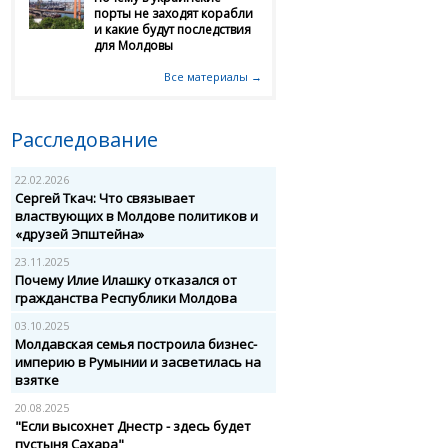
порты не заходят корабли
и какие будут последствия
для Молдовы
Все материалы →
Расследование
22.02.2026
Сергей Ткач: Что связывает
властвующих в Молдове политиков и
«друзей Эпштейна»
23.11.2025
Почему Илие Илашку отказался от
гражданства Республики Молдова
03.10.2025
Молдавская семья построила бизнес-
империю в Румынии и засветилась на
взятке
20.08.2025
"Если высохнет Днестр - здесь будет
пустыня Сахара"