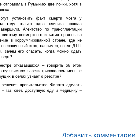
е отправила в Румынию две почки, хотя в
овека.
огут установить факт смерти мозга у
ом году только одна клиника прошла
авершили. Агентство по трансплантации
 систему посмертного изъятия органов во
ние в коррумпированной стране, где не
 операционный стол, например, после ДТП,
и, зачем его спасать, когда можно сдать
нверт?
еестре отказавшихся – говорить об этом
ргоуязвимых» зарегистрировалось меньше
вущих в селах узнает о реестре?
 решения правительства Филата сделать
– газ, свет, доступную еду и медицину –
Добавить комментарии