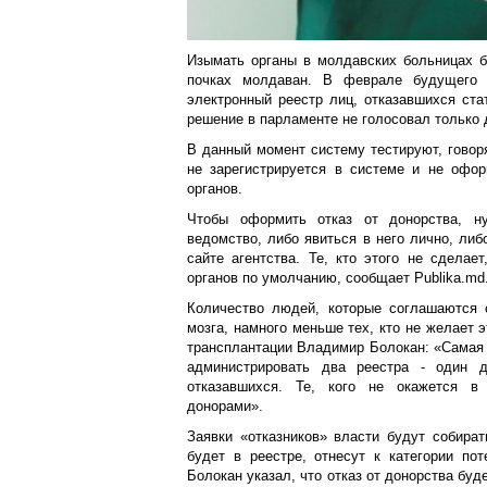
Изымать органы в молдавских больницах б
почках молдаван. В феврале будущего 
электронный реестр лиц, отказавшихся ста
решение в парламенте не голосовал только
В данный момент систему тестируют, говоря
не зарегистрируется в системе и не офор
органов.
Чтобы оформить отказ от донорства, н
ведомство, либо явиться в него лично, либ
сайте агентства. Те, кто этого не сделае
органов по умолчанию, сообщает Р
ublika
.
md
Количество людей, которые соглашаются 
мозга, намного меньше тех, кто не желает э
трансплантации Владимир Болокан: «Самая 
администрировать два реестра - один д
отказавшихся. Те, кого не окажется в 
донорами».
Заявки «отказников» власти будут собират
будет в реестре, отнесут к категории по
Болокан указал, что отказ от донорства бу