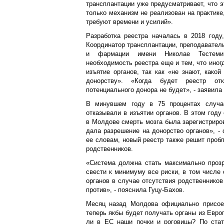
трансплантации уже предусматривает, что э
только механизм не реализован на практике
требуют времени и усилий».
Разработка реестра началась в 2018 году
Координатор трансплантации, преподавател
и фармации имени Николае Тестемиц
необходимость реестра еще и тем, что иног
изъятие органов, так как «не знают, какой
донорству». «Когда будет реестр от
потенциального донора не будет», - заявила
В минувшем году в 75 процентах случае
отказывали в изъятии органов. В этом году
в Молдове смерть мозга была зарегистриро
дала разрешение на донорство органов», -
ее словам, новый реестр также решит пробл
родственников.
«Система должна стать максимально прозр
свести к минимуму все риски, в том числе
органов в случае отсутствия родственников
против», - пояснила Гуцу-Бахов.
Месяц назад Молдова официально присое
теперь якбы будет получать органы из Евро
ли в ЕС наши почки и роговицы? По стат