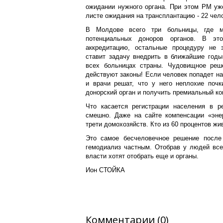
ожидании нужного органа. При этом РМ уж
листе ожидания на трансплантацию - 22 чел
В Молдове всего три больницы, где м
потенциальных доноров органов. В эт
аккредитацию, остальные процедуру не з
ставит задачу внедрить в ближайшие годы
всех больницах страны. Чудовищное реше
действуют законы! Если человек попадет на
и врачи решат, что у него неплохие почк
донорский орган и получить премиальный ко
Что касается регистрации населения в р
смешно. Даже на сайте компенсации «эне
трети домохозяйств. Кто из 60 процентов жи
Это самое бесчеловечное решение после
гемодиализ частным. Отобрав у людей все 
власти хотят отобрать еще и органы.
Ион СТОЙКА
Комментарии (0)