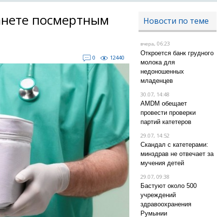
анете посмертным
Новости по теме
, 06:23
вчера
Откроется банк грудного
0
12440
молока для
недоношенных
младенцев
30.07, 14:48
AMDM обещает
провести проверки
партий катетеров
29.07, 14:52
Скандал с катетерами:
минздрав не отвечает за
мучения детей
29.07, 09:38
Бастуют около 500
учреждений
здравоохранения
Румынии