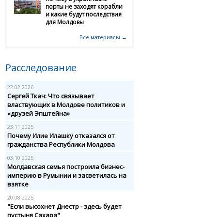
порты не заходят корабли
и какие будут последствия
для Молдовы
Все материалы →
Расследование
22.02.2026
Сергей Ткач: Что связывает
властвующих в Молдове политиков и
«друзей Эпштейна»
23.11.2025
Почему Илие Илашку отказался от
гражданства Республики Молдова
03.10.2025
Молдавская семья построила бизнес-
империю в Румынии и засветилась на
взятке
20.08.2025
"Если высохнет Днестр - здесь будет
пустыня Сахара"