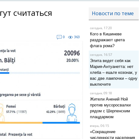
гут считаться
Новости по теме
, 17:20
сегодня
Кого в Кишиневе
0
363
раздражают цвета
флага рома?
, 16:57
сегодня
Элита ведет себя как
Мария-Антуанетта: нет
хлеба – ешьте козонак, у
вас две лампочки – одну
выключите
, 09:18
сегодня
Жители Анений Ной
против мусоросвалки
рядом с Шерпенским
плацдармом
, 06:15
вчера
«Сокращение
численности населения