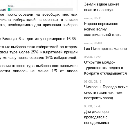
Земли вдвое может
спасти планету»
же проголосовали на всеобщих местных
, 06:11
вчера
числа избирателей, внесенных в списки
Европа переживает
ога, необходимого для признания выборов
новую волну
экстремальной жары
 Бельцах был достигнут примерно в 16.35.
, 06:00
вчера
тных выборов явка избирателей во втором
Гио Пики против манеле
рвом туре более 25% избирателей пришли
05.08, 17:58
ому же часу проголосовало 16% избирателей.
Открытие молдо-
знания второго тура выборов состоявшимся
турецкого колледжа в
частки явилось не менее 1/5 от числа
Комрате откладывается
03.08, 08:19
Чимпоеш: Гораздо легче
снести памятник, чем
построить завод
03.08, 07:43
Дни диаспоры
проводятся с
понедельника