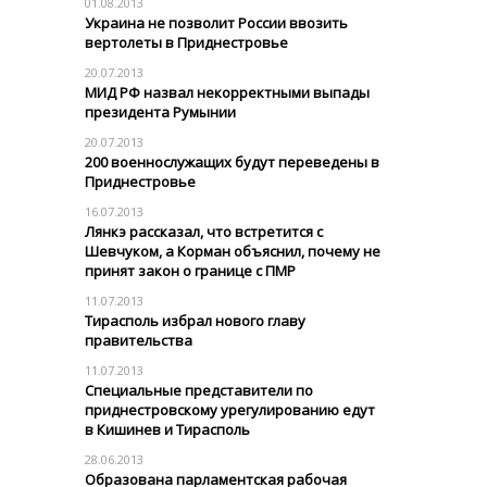
01.08.2013
Украина не позволит России ввозить
вертолеты в Приднестровье
20.07.2013
МИД РФ назвал некорректными выпады
президента Румынии
20.07.2013
200 военнослужащих будут переведены в
Приднестровье
16.07.2013
Лянкэ рассказал, что встретится с
Шевчуком, а Корман объяснил, почему не
принят закон о границе с ПМР
11.07.2013
Тирасполь избрал нового главу
правительства
11.07.2013
Специальные представители по
приднестровскому урегулированию едут
в Кишинев и Тирасполь
28.06.2013
Образована парламентская рабочая