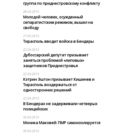
группа по приднестровскому конфликту
28.06.2013
Молодой человек, осужденный
сепаратистским режимом, вышел на
свободу
27.06.2013
Тирасполь вводит войска в Бендеры
22.06.2013
Дубоссарский депутат призывает
заняться проблемой «липовых»
защитников Приднестровья
22.06.2013
Кэтрин Эштон призывает Кишинев и
Тирасполь воздержаться от
односторонних решений
22.06.2013
В Бендерах не задерживали четверых
полицейских
20.06.2013
Моника Маковей: ПМР самоизолируется
20.06.2013