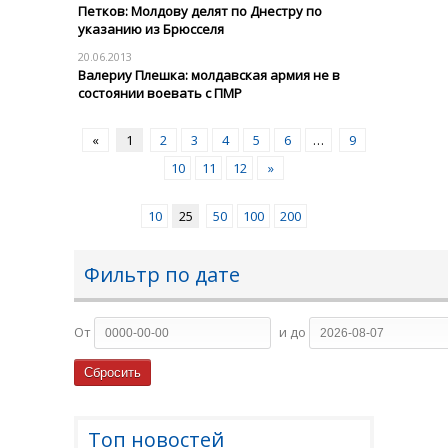
Петков: Молдову делят по Днестру по
указанию из Брюсселя
20.06.2013
Валериу Плешка: молдавская армия не в
состоянии воевать с ПМР
«
1
2
3
4
5
6
…
9
10
11
12
»
10
25
50
100
200
Фильтр по дате
От
и до
Топ новостей