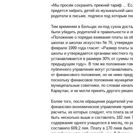
«Мы просим сохранить прежний тариф ... Ес
придется забрать детей из музыкальной шко
родители в письме, подписи под которым по
Тем временем в Бельцах из-под сукна дост
были убедить родителей в правильности и о
«Положение о порядке взимания платы за о
школах и школах искусств» № 76, утвержде
феврале 1999 года гласит: «Размер платы з
школы и утверждается органами местного пу
устанавливается в размере 30% от суммы т
предыдущем году». В том же положении гово
публичного управления могут устанавливать
от финансового положения, но не ниже пре
поскольку финансовое положение муниципия
муниципальные советники, по словам начал
Караулан, и не могли принять другого решен
Более того, после обращения родителей уче
финансово-экономическое управление примэ
расчеты, из которых следует, что плата за
быть несколько выше и составлять 182 лея 76
содержание одного учащегося в месяц, по р
составило 609,2 лея. Плату в 170 леев было