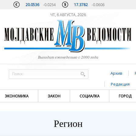
20.0536
-0.0254
17.3782
-0.0606
ЧТ, 6 АВГУСТА, 2026
Выходит еженедельно с 2000 года
Архив
Редакция
ЭКОНОМИКА
ЗАКОН
СОЦИАЛКА
ГОРОД
Регион