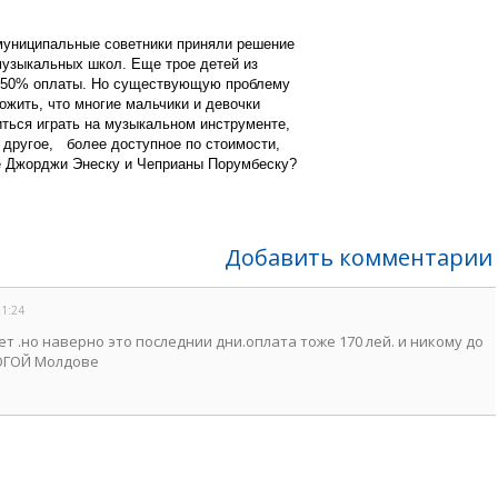
 муниципальные советники приняли решение
музыкальных школ. Еще трое детей из
а 50% оплаты. Но существующую проблему
ожить, что многие мальчики и девочки
ться играть на музыкальном инструменте,
 другое,
более доступное по стоимости,
ие Джорджи Энеску и Чеприаны Порумбеску?
Добавить комментарии
21:24
ет .но наверно это последнии дни.оплата тоже 170 лей. и никому до
РОГОЙ Молдове