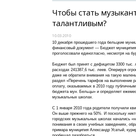
Чтобы стать музыкан
талантливым?
10.03.2010
10 декабря прошедшего года бельцкие муни
финансовый документ — Бюджет муниципия н
проголосовали единогласно, несмотря на б
Бюджет был принят с дефицитом 3300 тыс. л
расходах 241387,6 тыс. леев. Оперируя ог
даже не обратили внимания на такую малень
раздел «Перечень тарифов на выполнение ра
оплату, оказываемых в 2010 году публичны
бюджета мун. Бельцы» и определяет ежемес
музыкальных школах.
С 1 января 2010 года родители получили кв
Он выше прежнего на 50%. И поскольку никто
городских музыкальных школах начались «н
понимания в своих учебных заведениях, обр
примара муниципия Александр Усатый, кури
пообещал разобраться.