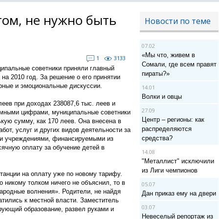
том, не нужно быть
Новости по теме
07.02
«Мы что, живем в
1
3133
Сомали, где всем правят
ципальные советники приняли главный
пираты?»
а 2010 год. За решение о его принятии
урные и эмоциональные дискуссии.
14.01
Волки и овцы
еев при доходах 238087,6 тыс. леев и
27.09
ромными цифрами, муниципальные советники
Центр – регионы: как
кую сумму, как 170 леев. Она внесена в
распределяются
бот, услуг и других видов деятельности за
средства?
ми учреждениями, финансируемыми из
ячную оплату за обучение детей в
14.08
"Металлист" исключили
из Лиги чемпионов
итанции на оплату уже по новому тарифу.
 никому толком ничего не объяснил, то в
05.07
ародные волнения». Родители, не найдя
Дан приказ ему на двери
атились к местной власти. Заместитель
03.07
рующий образование, развел руками и
Невеселый репортаж из