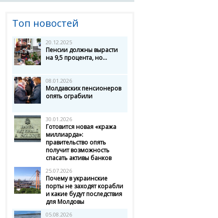
Топ новостей
20.12.2025
Пенсии должны вырасти
на 9,5 процента, но...
08.01.2026
Молдавских пенсионеров
опять ограбили
30.01.2026
Готовится новая «кража
миллиарда»:
правительство опять
получит возможность
спасать активы банков
25.07.2026
Почему в украинские
порты не заходят корабли
и какие будут последствия
для Молдовы
05.08.2026