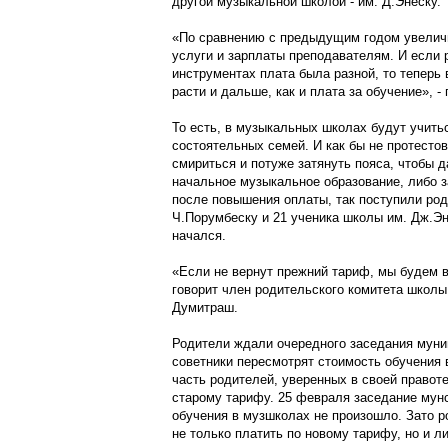
другой музыкальной школой - им. Д.Энеску.
«По сравнению с предыдущим годом увелич
услуги и зарплаты преподавателям. И если 
инструментах плата была разной, то теперь
расти и дальше, как и плата за обучение», -
То есть, в музыкальных школах будут учить
состоятельных семей. И как бы не протесто
смириться и потуже затянуть пояса, чтобы 
начальное музыкальное образование, либо з
после повышения оплаты, так поступили ро
Ч.Порумбеску и 21 ученика школы им. Дж.Эн
начался.
«Если не вернут прежний тариф, мы будем в
говорит член родительского комитета школы
Думитраш.
Родители ждали очередного заседания муниц
советники пересмотрят стоимость обучения
часть родителей, уверенных в своей правоте
старому тарифу. 25 февраля заседание мун
обучения в музшколах не произошло. Зато р
не только платить по новому тарифу, но и л