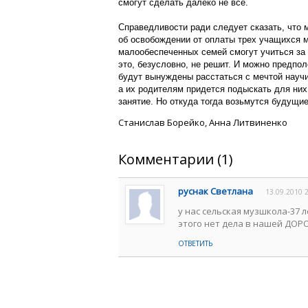
смогут сделать далеко не все.
Справедливости ради следует сказать, что
об освобождении от оплаты трех учащихся 
малообеспеченных семей смогут учиться з
это, безусловно, не решит. И можно предпол
будут вынуждены расстаться с мечтой научи
а их родителям придется подыскать для них
занятие. Но откуда тогда возьмутся будущ
Станислав Борейко, Анна Литвиненко
Комментарии (1)
руснак Светлана
13.09.2010 
у нас сельская музшкола-37 л
этого нет дела в нашей ДО
ОТВЕТИТЬ