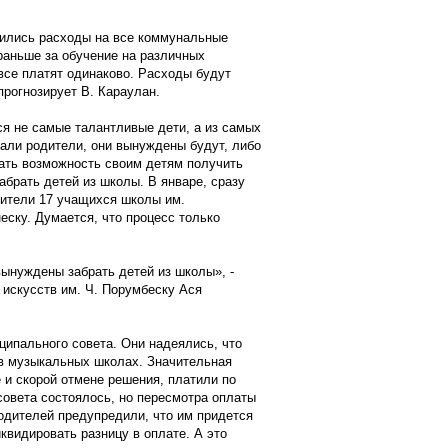
ились расходы на все коммунальные
раньше за обучение на различных
 все платят одинаково. Расходы будут
 прогнозирует В. Караулан.
ся не самые талантливые дети, а из самых
вали родители, они вынуждены будут, либо
дать возможность своим детям получить
абрать детей из школы. В январе, сразу
дители 17 учащихся школы им.
еску. Думается, что процесс только
ынуждены забрать детей из школы», -
 искусств им. Ч. Порумбеску Ася
ипального совета. Они надеялись, что
 в музыкальных школах. Значительная
 и скорой отмене решения, платили по
совета состоялось, но пересмотра оплаты
одителей предупредили, что им придется
иквидировать разницу в оплате. А это