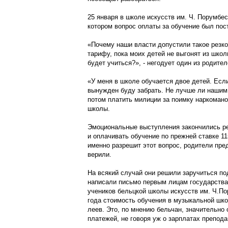
25 января в школе искусств им. Ч. Порумбе
котором вопрос оплаты за обучение был пос
«Почему наши власти допустили такое резк
тарифу, пока моих детей не выгонят из школы
будет учиться?», - негодует один из родител
«У меня в школе обучается двое детей. Если
вынужден буду забрать. Не лучше ли нашим
потом платить милиции за поимку наркоманов
школы.
Эмоциональные выступления закончились ре
и оплачивать обучение по прежней ставке 11
именно разрешит этот вопрос, родители пре
верили.
На всякий случай они решили заручиться по
написали письмо первым лицам государства
учеников бельцкой школы искусств им. Ч.По
года стоимость обучения в музыкальной школ
леев. Это, по мнению бельчан, значительно
платежей, не говоря уж о зарплатах препода