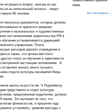
православных церквей
ли не решится вопрос, многим из нас
мира
лы из-за непосильной оплаты» - пишут
Все материалы →
ставили 60 человек.
али несколько документов, которые должны
боснованности принятого решения.
бучение в музыкальных и художественных
нное постановлением правительства РМ в
а обучение устанавливается дирекцией
бличного управления. Плата
екущих расходов данного учреждения в
рится также, что органы местного
 другую плату за обучение в зависимости
дусмотренной настоящим положением. А
 оставляет желать много лучшего,
ьника отдела культуры муниципия Веры
ия.
ников школы искусств им. Ч.Порумбеску
рии представило в отдел культуры
 обучение, предложенная родителям, должна
 банов. Это вытекает из того, что
асчетам финансистов, в прошлом году
 решено установить, уравняв расходы с