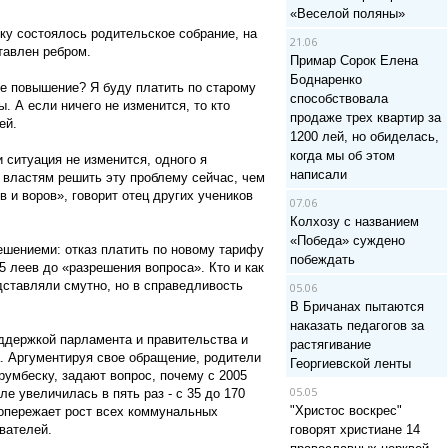
«Веселой поляны»
ску состоялось родительское собрание, на
21.06
тавлен ребром.
Примар Сорок Елена
Боднаренко
ое повышение? Я буду платить по старому
способствовала
. А если ничего не изменится, то кто
продаже трех квартир за
ей.
1200 лей, но обиделась,
когда мы об этом
 ситуация не изменится, одного я
написали
 властям решить эту проблему сейчас, чем
 и воров», говорит отец других учеников
07.06
Колхозу с названием
«Победа» суждено
шениеми: отказ платить по новому тарифу
побеждать
5 леев до «разрешения вопроса». Кто и как
дставляли смутно, но в справедливость
05.06
В Бричанах пытаются
наказать педагогов за
ддержкой парламента и правительства и
растягивание
. Аргументируя свое обращение, родители
Георгиевской ленты
румбеску, задают вопрос, почему с 2005
05.05
е увеличилась в пять раз - с 35 до 170
"Христос воскрес"
 опережает рост всех коммунальных
вателей.
говорят христиане 14