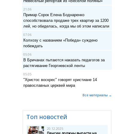
Невеселый репортаж из «Веселой поляны»
21.06
Примар Сорок Елена Боднаренко
способствовала продаже трех квартир за 1200
лей, но обиделась, когда мы об этом написали
07.06
Колхозу с названием «Победа» суждено
побеждать
05.06
В Бричанах пытаются наказать педагогов за
растягивание Георгиевской ленты
05.05
"Христос воскрес" говорят христиане 14
православных церквей мира
Все материалы →
Топ новостей
20.12.2025
Пенсии должны вырасти на