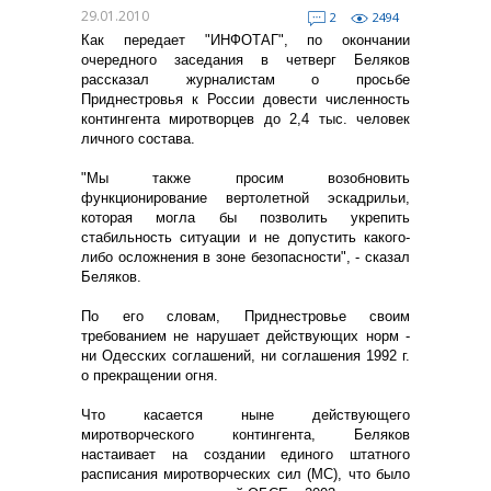
29.01.2010
2
2494
Как передает "ИНФОТАГ", по окончании
очередного заседания в четверг Беляков
рассказал журналистам о просьбе
Приднестровья к России довести численность
контингента миротворцев до 2,4 тыс. человек
личного состава.
"Мы также просим возобновить
функционирование вертолетной эскадрильи,
которая могла бы позволить укрепить
стабильность ситуации и не допустить какого-
либо осложнения в зоне безопасности", - сказал
Беляков.
По его словам, Приднестровье своим
требованием не нарушает действующих норм -
ни Одесских соглашений, ни соглашения 1992 г.
о прекращении огня.
Что касается ныне действующего
миротворческого контингента, Беляков
настаивает на создании единого штатного
расписания миротворческих сил (МС), что было