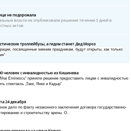
лице не подорожала
альные власти не опубликовали решение течение 5 дней в
естных актов
истические троллейбусы, а гидом станет Дед Мороз
рации, посвященные зимним праздникам, будут открыты, как только
ия"
00 человек с инвалидностью из Кишинева
Mihai Eminescu” приняли решение предоставить лицам с инвалидностью
тить
спектакль „Таке, Янке и Кадыр”
та 24 декабря
ное дело по факту незаконного заключения договора государственно-
ктированию и строительству арены. О...
много перехода на улице Крянгэ