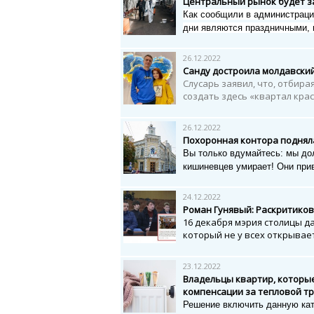
Центральный рынок будет з
Как сообщили в администраци
дни являются праздничными,
26.12.2022
Санду достроила молдавски
Слусарь заявил, что, отбира
создать здесь «квартал крас
26.12.2022
Похоронная контора подняла
Вы только вдумайтесь: мы до
кишиневцев умирает! Они при
24.12.2022
Роман Гунявый: Раскритиков
16 декабря мэрия столицы д
который не у всех открывае
23.12.2022
Владельцы квартир, которы
компенсации за тепловой т
Решение включить данную кат