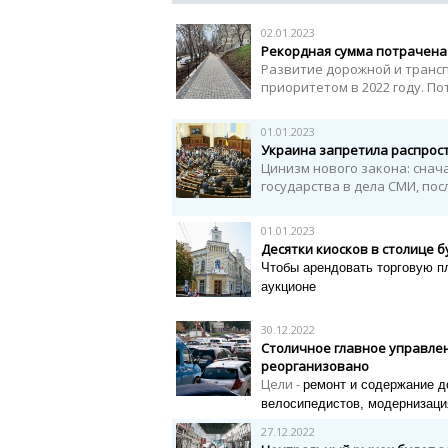
02.01.2023
Рекордная сумма потрачена 
Развитие дорожной и транс
приоритетом в 2022 году. По
01.01.2023
Украина запретила распрос
Цинизм нового закона: снач
государства в дела СМИ, посл
01.01.2023
Десятки киосков в столице 
Чтобы арендовать торговую п
аукционе
30.12.2022
Столичное главное управле
реорганизовано
Цели -
ремонт и содержание д
велосипедистов, модернизаци
27.12.2022