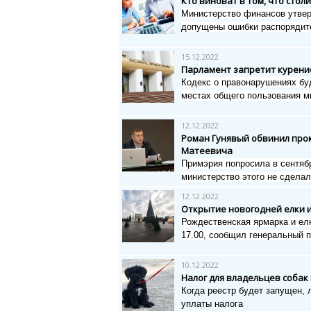
Кто виноват в том, что сто
Министерство финансов утвер
допущены ошибки распорядит
15.12.2022
Парламент запретит курени
Кодекс о правонарушениях бу
местах общего пользования м
12.12.2022
Роман Гунявый обвинил прок
Матеевича
Примэрия попросила в сентябр
министерство этого не сдела
12.12.2022
Открытие новогодней елки и 
Рождественская ярмарка и ел
17.00, сообщил генеральный 
10.12.2022
Налог для владельцев собак
Когда реестр будет запущен, 
уплаты налога