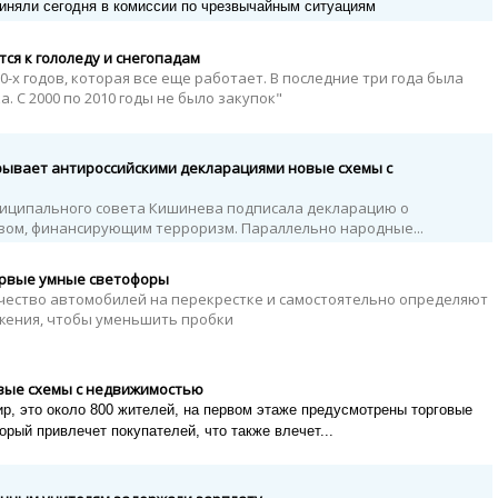
риняли сегодня в комиссии по чрезвычайным ситуациям
ся к гололеду и снегопадам
70-х годов, которая все еще работает. В последние три года была
. С 2000 по 2010 годы не было закупок"
ывает антироссийскими декларациями новые схемы с
униципального совета Кишинева подписала декларацию о
вом, финансирующим терроризм. Параллельно народные...
ервые умные светофоры
ество автомобилей на перекрестке и самостоятельно определяют
ижения, чтобы уменьшить пробки
овые схемы с недвижимостью
ир, это около 800 жителей, на пе
рвом этаже предусмотрены торговые
орый привлечет покупателей, что также влечет...