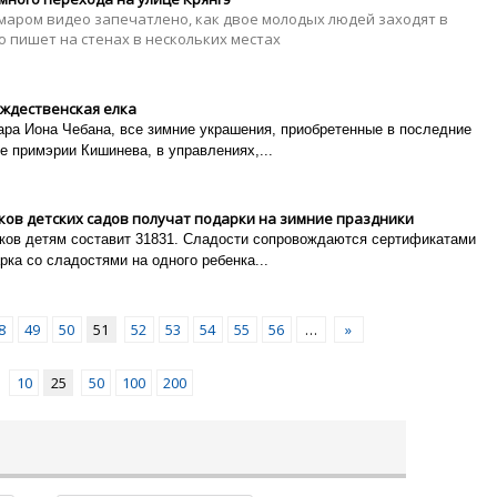
маром видео запечатлено, как двое молодых людей заходят в
то пишет на стенах в нескольких местах
ождественская елка
ара Иона Чебана, все зимние украшения, приобретенные в последние
се примэрии Кишинева, в управлениях,...
ков детских садов получат подарки на зимние праздники
рков детям составит 31831. Сладости сопровождаются сертификатами
рка со сладостями на одного ребенка...
8
49
50
51
52
53
54
55
56
…
»
10
25
50
100
200