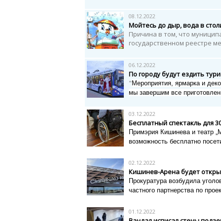
08.12.2022
Мойтесь до дыр, вода в сто
Причина в том, что муницип
государственном реестре м
06.12.2022
По городу будут ездить тур
"
Мероприятия, ярмарка и деко
мы завершим все приготовлен
03.12.2022
Бесплатный спектакль для 3
Примэрия Кишинева и театр „
возможность бесплатно посе
02.12.2022
Кишинев-Арена будет откры
Прокуратура возбудила уголов
частного партнерства по прое
01.12.2022
Вандал исписал стены подзе