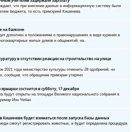
личным учителям задержали зарплату
ждает, что при внесении данных в информационную систему были
елем бюджета, то есть примэрией Кишинева
е на балконе
дет дополнен и положениями о правонарушениях в виде курения в
ногоквартирных жилых домов и общежитий, на...
уратуру в отсутствии реакции на строительство на улице
е 2021 года министерство культуры отменить 28 одобрений, но
ло, сообщив, что обращение примэрии утеряно
ярмарки состоится в субботу, 17 декабря
ка будут открыты на площади Великого национального собрания в
примар Ион Чебан
 в Кишиневе будет взиматься после запуска базы данных
люди смогут регистрировать животных, и будет определена процедура