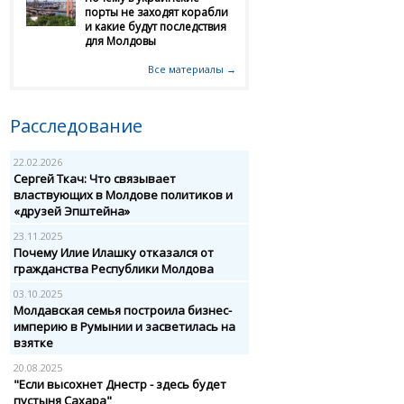
порты не заходят корабли
и какие будут последствия
для Молдовы
Все материалы →
Расследование
22.02.2026
Сергей Ткач: Что связывает
властвующих в Молдове политиков и
«друзей Эпштейна»
23.11.2025
Почему Илие Илашку отказался от
гражданства Республики Молдова
03.10.2025
Молдавская семья построила бизнес-
империю в Румынии и засветилась на
взятке
20.08.2025
"Если высохнет Днестр - здесь будет
пустыня Сахара"