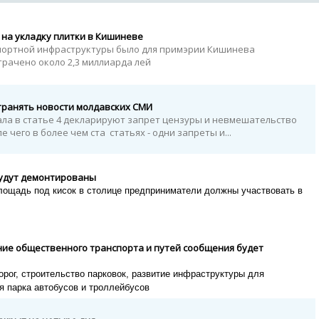
на укладку плитки в Кишиневе
портной инфраструктуры было для примэрии Кишинева
трачено около 2,3 миллиарда лей
транять новости молдавских СМИ
ала в статье 4 декларируют запрет цензуры и невмешательство
е чего в более чем ста статьях - одни запреты и...
будут демонтированы
лощадь под кисок в столице предприниматели должны участвовать в
ние общественного транспорта и путей сообщения будет
орог, строительство парковок, развитие инфраструктуры для
я парка автобусов и троллейбусов