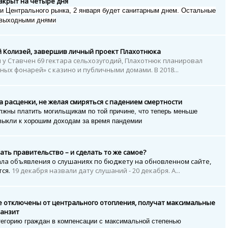
акрыт на четыре дня
и Центрального рынка, 2 января будет санитарным днем. Остальные
 выходными днями
й Колизей, завершив личный проект Плахотнюка
я у Ставчен 69 гектара сельхозугодий, Плахотнюк планировал
ных фонарей» с казино и публичными домами. В 2018...
 расценки, не желая смиряться с падением смертности
лжны платить могильщикам по той причине, что теперь меньше
выкли к хорошим доходам за время пандемии
ать правительство – и сделать то же самое?
ала объявления о слушаниях по бюджету на обновленном сайте,
тся.
19 декабря назвали дату слушаний - 20 декабря. А...
е отключены от центрального отопления, получат максимальные
ранзит
егорию граждан в компенсации с максимальной степенью