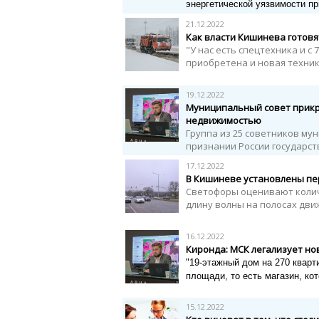
энергетической уязвимости п
21.12.2022
Как власти Кишинева готовят
"У нас есть спецтехника и с 
приобретена и новая техника
19.12.2022
Муниципальный совет прикр
недвижимостью
Группа из 25 советников м
признании России государст
17.12.2022
В Кишиневе установлены п
Светофоры оценивают колич
длину волны на полосах дв
16.12.2022
Киронда: МСК легализует н
"19-этажный дом
на 270 кварт
площади, то есть магазин, кот
15.12.2022