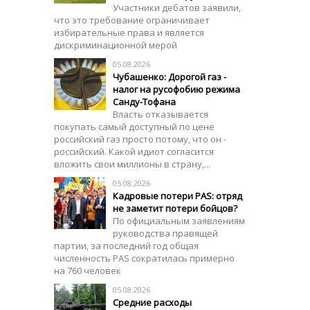
Участники дебатов заявили,
что это требование ограничивает
избирательные права и является
дискриминационной мерой
05.08.2026
Чубашенко: Дорогой газ -
налог на русофобию режима
Санду-Тофана
Власть отказывается
покупать самый доступный по цене
российский газ просто потому, что он -
российский. Какой идиот согласится
вложить свои миллионы в страну,...
05.08.2026
Кадровые потери PAS: отряд
не заметит потери бойцов?
По официальным заявлениям
руководства правящей
партии, за последний год общая
численность PAS сократилась примерно
на 760 человек
05.08.2026
Средние расходы