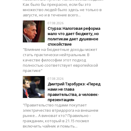
Как было бы прекрасно, если бы это
множество людей было здесь не только в
августе, но и в течение всего...
07.08.2026
Стурза: Налоговая реформа
мало что дает бюджету, но
политикам дает душевное
спокойствие
"Влияние на бюджетные доходы может
стать практически нейтральным. В
качестве философии этот подход
полностью соответствует европейской
практике"
07.08.2026
Дмитрий Тэрэбуркэ: «Перед
нами не глава
правительства, а человек-
презентация»
"Правительство годами покупает
электричество втридорога на внешнем
рынке... А виноват кто? Правильно -
гражданин, который в 21.15 посмел
включить чайник и помыть...