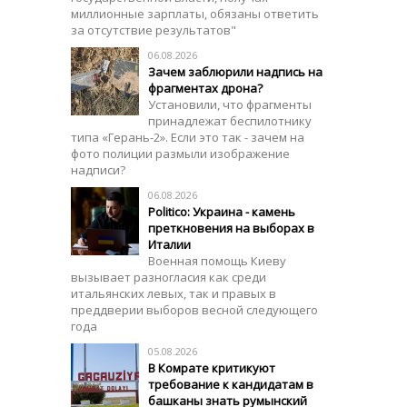
миллионные зарплаты, обязаны ответить
за отсутствие результатов"
06.08.2026
Зачем заблюрили надпись на
фрагментах дрона?
Установили, что фрагменты
принадлежат беспилотнику
типа «Герань-2». Если это так - зачем на
фото полиции размыли изображение
надписи?
06.08.2026
Politico: Украина - камень
преткновения на выборах в
Италии
Военная помощь Киеву
вызывает разногласия как среди
итальянских левых, так и правых в
преддверии выборов весной следующего
года
05.08.2026
В Комрате критикуют
требование к кандидатам в
башканы знать румынский