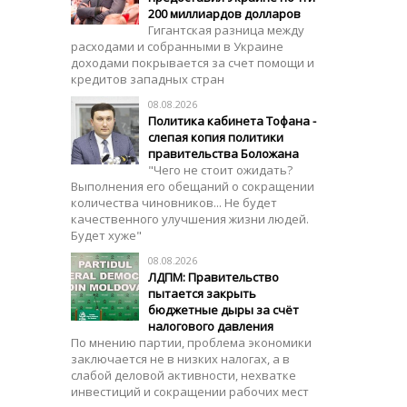
200 миллиардов долларов
Гигантская разница между
расходами и собранными в Украине
доходами покрывается за счет помощи и
кредитов западных стран
08.08.2026
Политика кабинета Тофана -
слепая копия политики
правительства Боложана
"Чего не стоит ожидать?
Выполнения его обещаний о сокращении
количества чиновников... Не будет
качественного улучшения жизни людей.
Будет хуже"
08.08.2026
ЛДПМ: Правительство
пытается закрыть
бюджетные дыры за счёт
налогового давления
По мнению партии, проблема экономики
заключается не в низких налогах, а в
слабой деловой активности, нехватке
инвестиций и сокращении рабочих мест