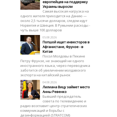
европейцев на поддержку
Украины выросли
Самая высокая нагрузка на
одного жителя приходится на Данию —
около 2,5 тысячи долларов, следом идут
Норвегия и Швеция. В Румынии расходы -
чуть выше 100 долларов
05.08.2026
Попшой ищет инвесторов в
Афганистане, Фрунзе - в
Китае
Посол Молдовы в Пекине
Петру Фрунзе, не знающий ни одного
иностранного языка, через переводчика
заботится об увеличении молдавского
экспорта на китайский рынок
04.08.2026
Лилиана Вицу займет место
Анны Ревенко
Бывший председатель
совета по телевидению и
радио возглавит центр стратегических
коммуникаций и борьбы с
дезинформацией (STRATCOM)