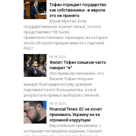
Тофан отрицает государство
как собственника - в европе
это не принято
Юрий Мунтян: Если
государственное значит ничье, то кого
представляют 58 тысяч
правительственных служащих, из которых
около 26 тысяч пришли вместе с партией
PAS?
08.08.2026
Филат: Тофан слишком часто
говорит "я"
Экс-премьер напомнил, что
Василе Тофан получил
мандат благодаря вотуму доверия
парламентского большинства, а не в
результате прямых выборов с личной...
08.08.2026
Financial Times: ЕС не хочет
принимать Украину из-за
огромной коррупции
Европейские чиновники, с
которыми поговорило издание, говорят,