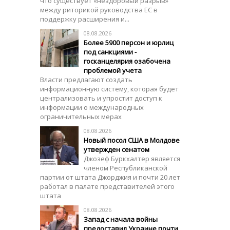
что существует «нездоровый разрыв»
между риторикой руководства ЕС в
поддержку расширения и...
08.08.2026
Более 5900 персон и юрлиц
под санкциями -
госканцелярия озабочена
проблемой учета
Власти предлагают создать
информационную систему, которая будет
централизовать и упростит доступ к
информации о международных
ограничительных мерах
08.08.2026
Новый посол США в Молдове
утвержден сенатом
Джозеф Буркхалтер является
членом Республиканской
партии от штата Джорджия и почти 20 лет
работал в палате представителей этого
штата
08.08.2026
Запад с начала войны
предоставил Украине почти