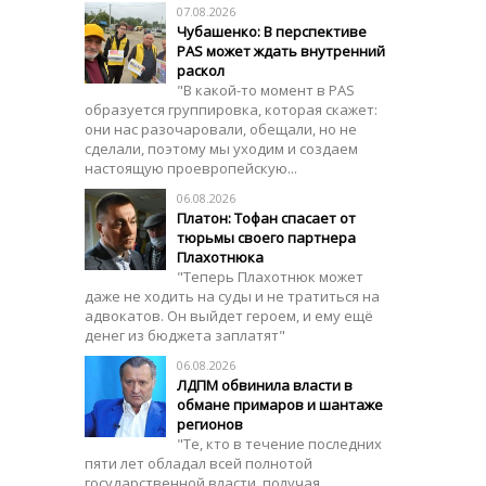
07.08.2026
Чубашенко: В перспективе
PAS может ждать внутренний
раскол
"В какой-то момент в PAS
образуется группировка, которая скажет:
они нас разочаровали, обещали, но не
сделали, поэтому мы уходим и создаем
настоящую проевропейскую...
06.08.2026
Платон: Тофан спасает от
тюрьмы своего партнера
Плахотнюка
"Теперь Плахотнюк может
даже не ходить на суды и не тратиться на
адвокатов. Он выйдет героем, и ему ещё
денег из бюджета заплатят"
06.08.2026
ЛДПМ обвинила власти в
обмане примаров и шантаже
регионов
"Те, кто в течение последних
пяти лет обладал всей полнотой
государственной власти, получая