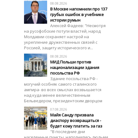
08.08.2026
В Москве напомнили про 137
грубых ошибок в учебнике
истории румын
Алексей Фадеев: "Несмотря
на русофобские потуги властей, народ
Молдавии сохраняет настрой на
укрепление дружественных связей с
Россией, защиту исторического и...
08.08.2026
МИД Польши против
национализации здания
посольства РФ
Здание посольства РФ -
могучий особняк самого сталинского
ампира- во всех смыслах возвышается
над куда менее величественным
Бельведером, президентским дворцом
07.08.2026
Майя Санду призвала
диаспору возвращаться -
будет кому платить за газ
"В последние дни
населенные пункты наполнились людьми.